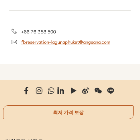
+66 76 358 500
fbreservation-lagunaphuket@angsana.com
최저 가격 보장