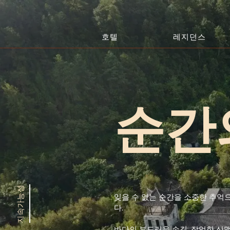
호텔
레지던스
중국
DO
청두
Ca
항저우
그
레이산
코
취저우
텅충
인
순간
시안 린퉁
벵
시솽반나
IN
주하이
Bo
말
지속가능성
잊을 수 없는 순간을 소중한 추억
페
다.
앙사나 헤리티지 컬렉션
바다의 부드러운 손길, 장엄한 산