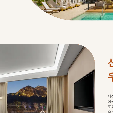
시
정
조
수