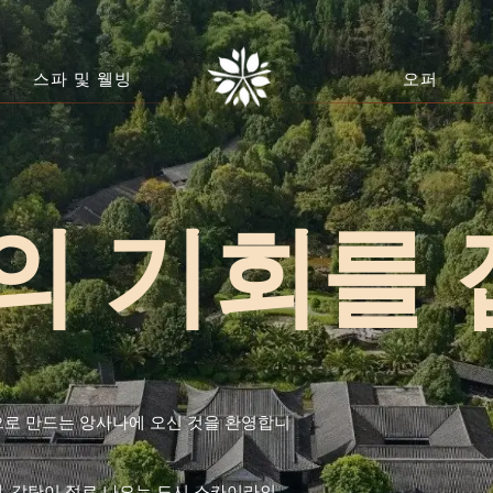
스파 및 웰빙
오퍼
MINICAN REPUBLIC
몰디브
p Cana
벨라바루
리스
멕시코
르푸
메리다
도
MONTENEGRO
의 기회를
갈루루
Tivat
DONESIA
gor
레이시아
으로 만드는 앙사나에 오신 것을 환영합니
낭
맥, 감탄이 절로 나오는 도시 스카이라인