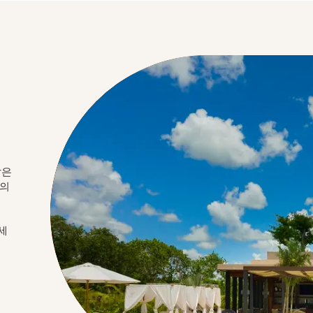
같은
견의
세