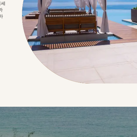
여세
까
마