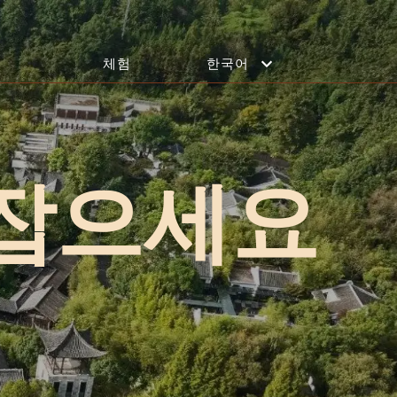
체험
한국어
모로코
마라케시
태국
라구나 푸켓
베트남
 잡으세요
랑코