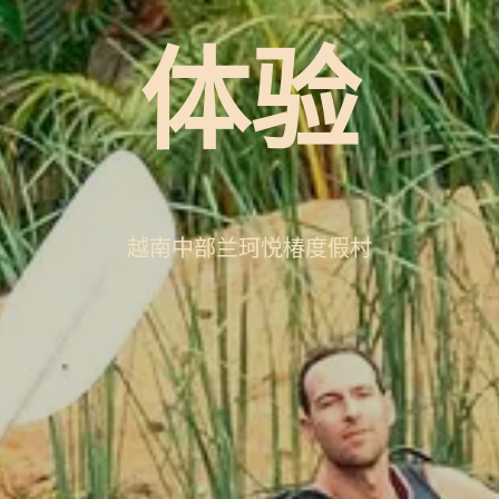
体验
越南中部兰珂悦椿度假村