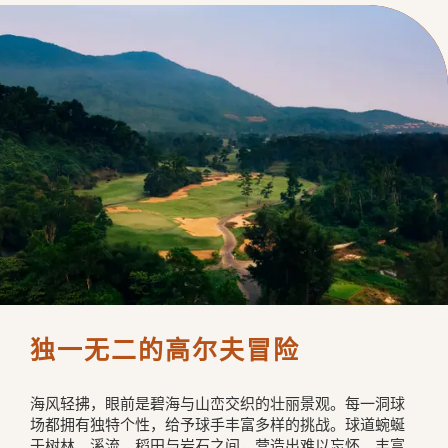
独一无二的高尔夫冒险
海风轻拂，眼前是碧海与山峦交织的壮丽景观。每一洞球
场都拥有独特个性，给予球手丰富多样的挑战。球道蜿蜒
于树林、溪流、稻田与岩石之间，营造出难以忘怀、丰富