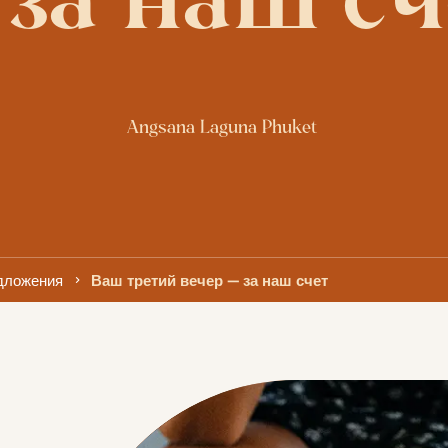
 за наш сч
Angsana Laguna Phuket 
дложения
Ваш третий вечер — за наш счет