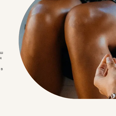
аш
я
 в