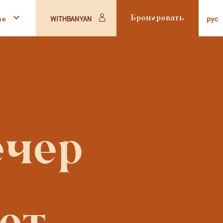
ше
pyc
WITHBANYAN
Бронировать
чер 