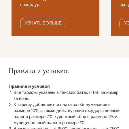
процедур.
проц
УЗНАТЬ БОЛЬШЕ
У
Правила и условия:
Правила и условия
Все тарифы указаны в тайских батах (THB) за номер
за ночь.
К тарифу добавляется плата за обслуживание в
размере 10%, а также действующий государственный
налог в размере 7%, курортный сбор в размере 2% и
муниципальный налог в размере 1%.
Время заселения — с 15:00, время выезда — до 12:00.