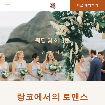
지금 예약하기
웨딩 및 허니문
앙사나 랑코
랑코에서의 로맨스