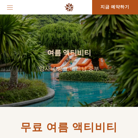
지금 예약하기
여름 액티비티
앙사나 랑코, 베트남 중부
무료 여름 액티비티