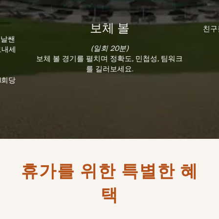
친구
보체 볼
 날쌘
(일회 20분)
보내세
보체 볼 경기를 펼치며 정확도, 민첩성, 팀워크
를 길러보세요.
1회당
휴가를 위한 특별한 혜