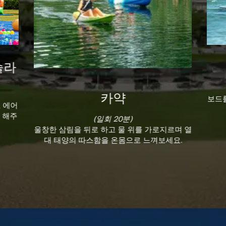
슬라
보드를
카약
고 에어
 해주
(일회 20분)
울창한 삼림을 뒤로 하고 물 위를 가로지르며 열
대 태양의 따스함을 온몸으로 느껴보세요.