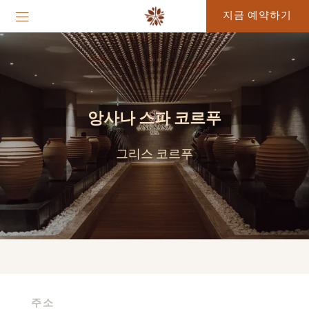
지금 예약하기
앙사나 스파 코르푸
그리스 코르푸
주소