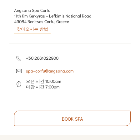
Angsana Spa Corfu

11th Km Kerkyras - Lefkimis National Road

찾아오시는 방법
+30 2661022900
spa-corfu@angsana.com
오픈 시간
10:00am
마감 시간
7:00pm
BOOK SPA