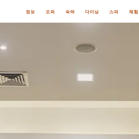
정보
오퍼
숙박
다이닝
스파
체험