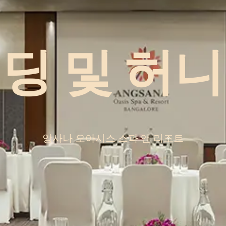
딩 및 허
앙사나 오아시스 스파 앤 리조트