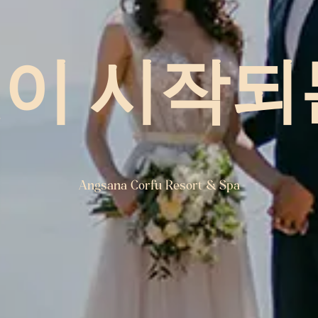
이 시작되
Angsana Corfu Resort & Spa