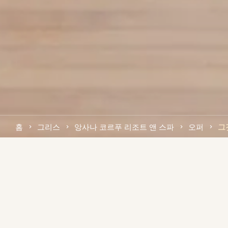
홈
그리스
앙사나 코르푸 리조트 앤 스파
오퍼
그
우리와 함께 인생에서 