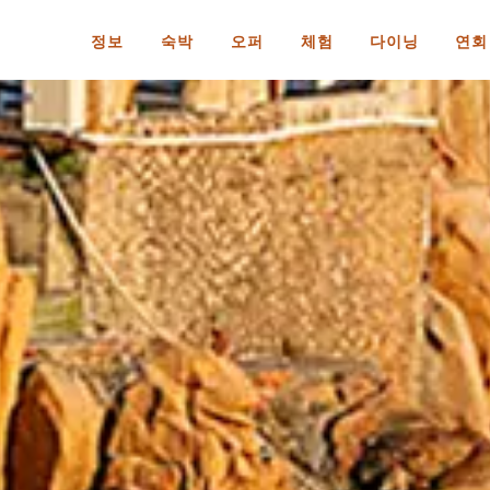
정보
숙박
오퍼
체험
다이닝
연회