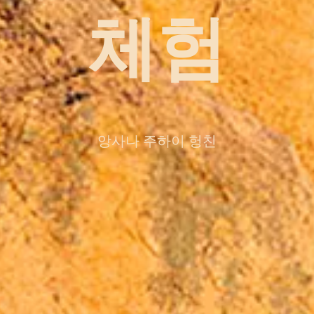
체험
앙사나 주하이 헝친