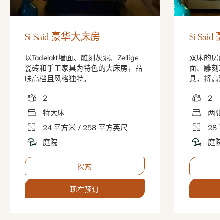
Si Said 豪华大床房
Si Sa
以Tadelakt墙面、雕刻灰泥、Zellige
双床的房间
瓷砖和手工家具为特色的大床房，品
面、雕刻灰
味高档且风格独特。
具，将高
2
2
特大床
两
24 平方米 / 258 平方英尺
28
庭院
庭
探索
现在预订