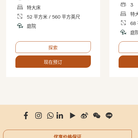
3
特大床
特
52 平方米 / 560 平方英尺
68
庭院
庭
探索
现在预订
优享价格保证