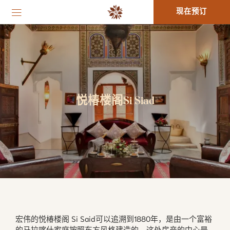
现在预订
悦椿楼阁Si Siad
宏伟的悦椿楼阁 Si Said可以追溯到1880年，是由一个富裕
的马拉喀什家庭按照东方风格建造的。这处房产的中心是