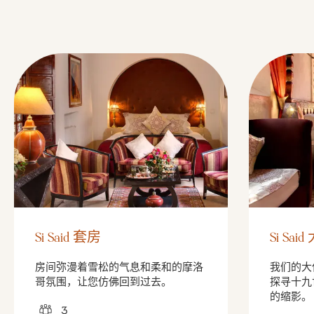
Si Said 套房
Si Sa
房间弥漫着雪松的气息和柔和的摩洛
我们的大
哥氛围，让您仿佛回到过去。
探寻十九
的缩影。
3