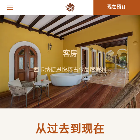
现在预订
客房
西卡纳徒恩悦椿古今品度假村
从过去到现在