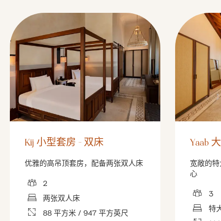
Kij 小型套房 - 双床
Yaab
优雅的高吊顶套房，配备两张双人床
宽敞的特
心
2
3
两张双人床
特
88 平方米 / 947 平方英尺