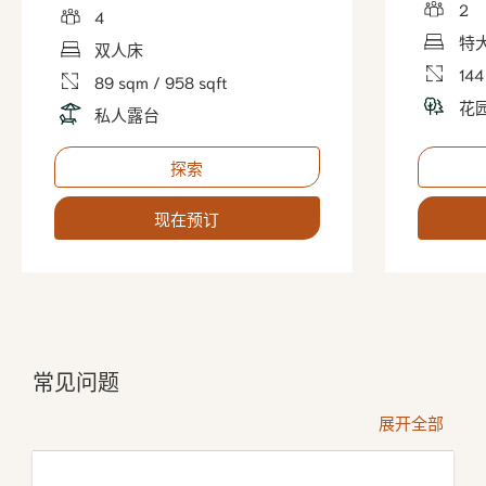
2
4
特
双人床
14
89 sqm / 958 sqft
花
私人露台
探索
现在预订
常见问题
展开全部