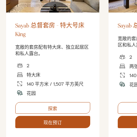
Sayab 总督套房 - 特大号床
Sayab
King
宽敞的套
区和私人
宽敞的套房配有特大床、独立起居区
和私人露台。
2
2
两
特大床
14
140 平方米 / 1,507 平方英尺
花
花园
探索
现在预订