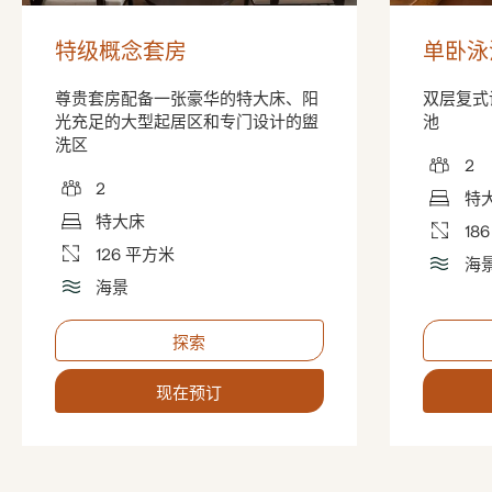
特级概念套房
单卧泳
尊贵套房配备一张豪华的特大床、阳
双层复式
光充足的大型起居区和专门设计的盥
池
洗区
2
2
特
特大床
18
126 平方米
海
海景
探索
现在预订