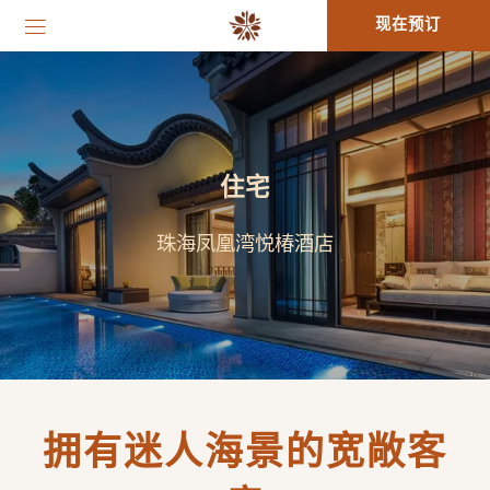
现在预订
住宅
珠海凤凰湾悦椿酒店
拥有迷人海景的宽敞客