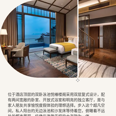
位于酒店顶层的双卧泳池悦椿楼阁采用双层复式设计，配
有两间宽敞的卧室、开放式浴室和明亮的独立客厅，是与
家人朋友共享愉悦度假体验的理想选择。步入这个超凡空
间，私人阳台的无边泳池和沙发床等待着您，俯瞰着不远
处的都市景观，仿佛与浩渺无垠的大海融为一体。