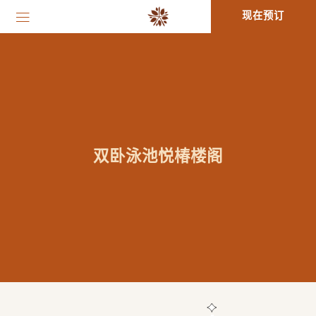
现在预订
双卧泳池悦椿楼阁