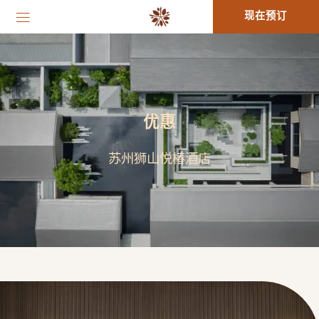
现在预订
优惠
苏州狮山悦椿酒店