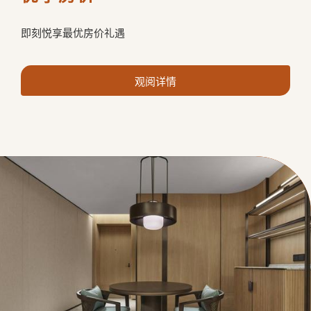
即刻悦享最优房价礼遇
观阅详情