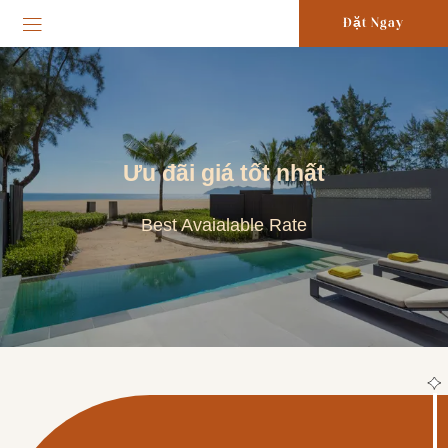
Đặt Ngay
Ưu đãi giá tốt nhất
Best Avaialable Rate