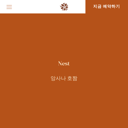
지금 예약하기
Nest
앙사나 호짬