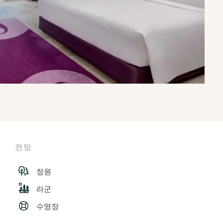
전망
정원
라군
수영장