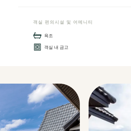
객실 편의시설 및 어메니티
욕조
객실 내 금고