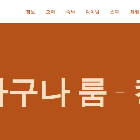
정보
오퍼
숙박
다이닝
스파
체험
구나 룸 -