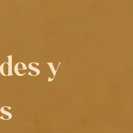
des y 
s 