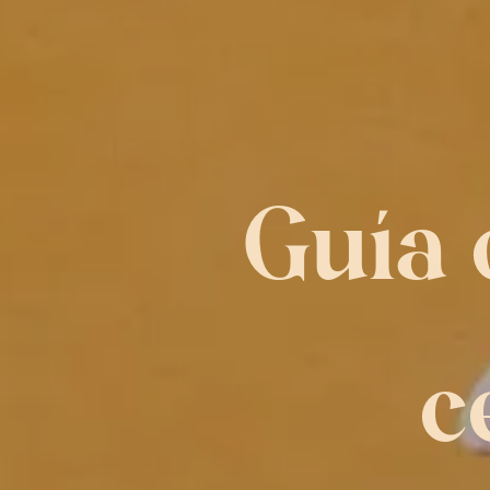
Guía 
c