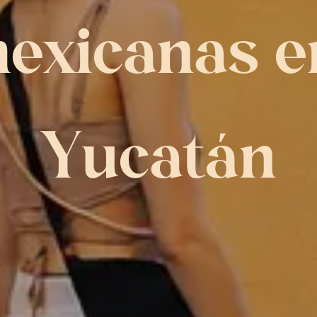
exicanas en
Yucatán