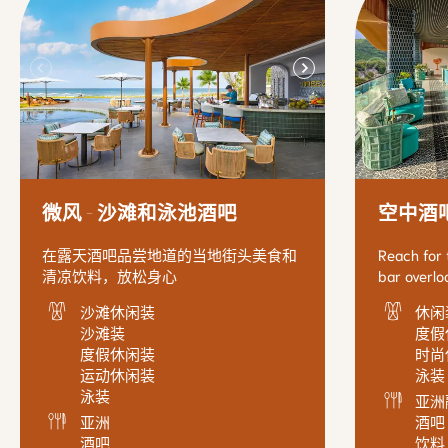
微风 - 沙滩和泳池酒吧
空中酒
在露天酒吧品尝地道的当地街头美食和
Reach for 
清凉饮料，放松身心
bar overlo
沙滩休闲装
休闲
沙滩装
度假
度假休闲装
时尚
运动休闲装
泳装
泳装
亚洲
亚洲
酒吧
酒吧
饮料