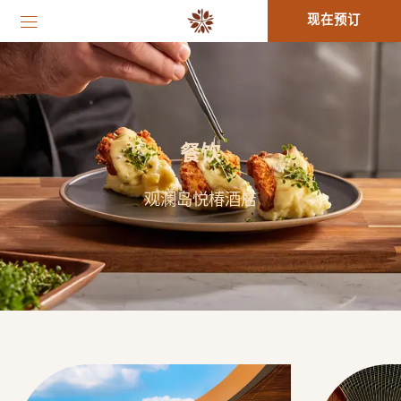
现在预订
餐饮
观澜岛悦椿酒店