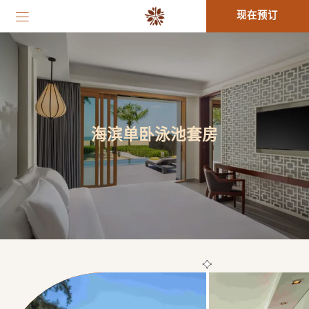
现在预订
海滨单卧泳池套房