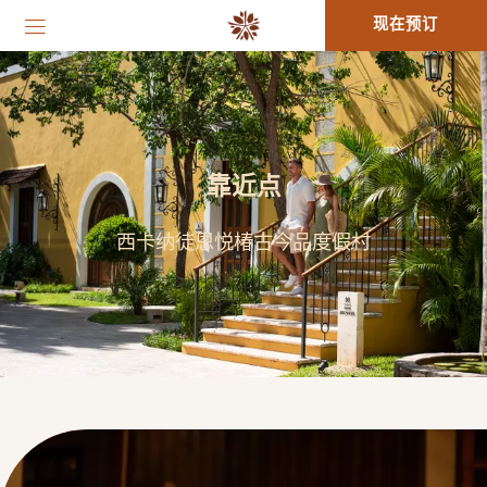
现在预订
靠近点
西卡纳徒恩悦椿古今品度假村