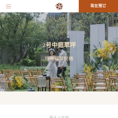
现在预订
2号中庭草坪
珠海横琴悦椿
最大入住率