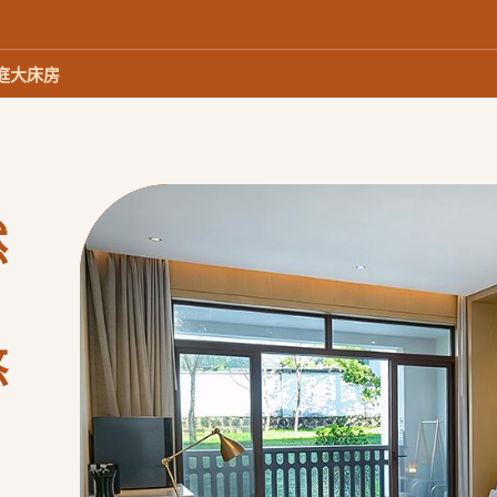
庭大床房
然
悠