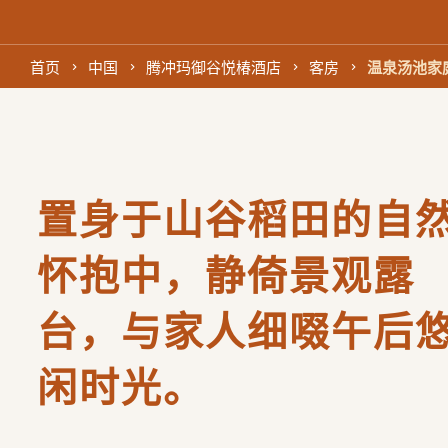
首页
中国
腾冲玛御谷悦椿酒店
客房
温泉汤池家
置身于山谷稻田的自
怀抱中，静倚景观露
台，与家人细啜午后
闲时光。