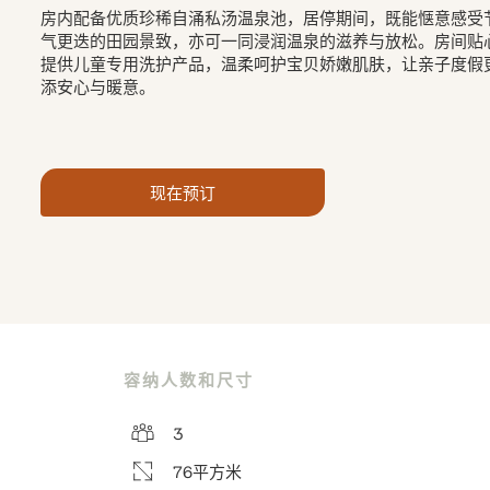
房内配备优质珍稀自涌私汤温泉池，居停期间，既能惬意感受
气更迭的田园景致，亦可一同浸润温泉的滋养与放松。房间贴
提供儿童专用洗护产品，温柔呵护宝贝娇嫩肌肤，让亲子度假
添安心与暖意。
现在预订
容纳人数和尺寸
3
76平方米