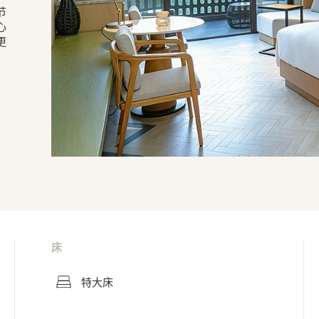
节
心
更
床
特大床