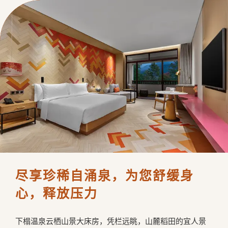
尽享珍稀自涌泉，为您舒缓身
心，释放压力
下榻温泉云栖山景大床房，凭栏远眺，山麓稻田的宜人景