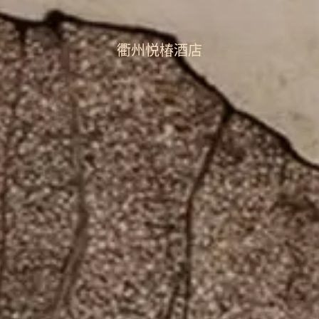
衢州悦椿酒店