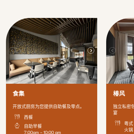
食集
椿风
开放式厨房为您提供自助餐及零点。
独立私密
宴
西餐
粤式
自助早餐
火锅
7:00am - 10:00 am