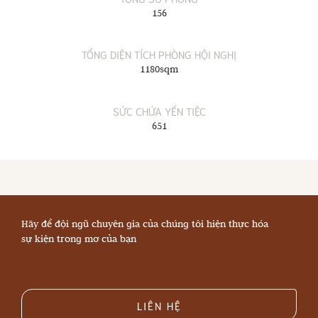
156
TỔNG DIỆN TÍCH PHÒNG HỘI NGHỊ
1180sqm
SỨC CHỨA YẾN TIỆC
651
Hãy để đội ngũ chuyên gia của chúng tôi hiện thực hóa
sự kiện trong mơ của bạn
LIÊN HỆ