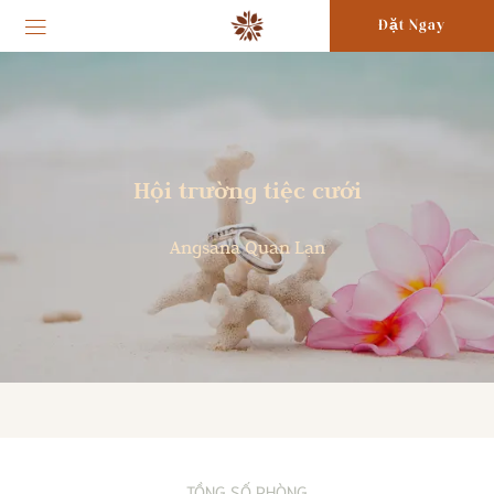
Đặt Ngay
Hội trường tiệc cưới
Angsana Quan Lạn
TỒNG SỐ PHÒNG