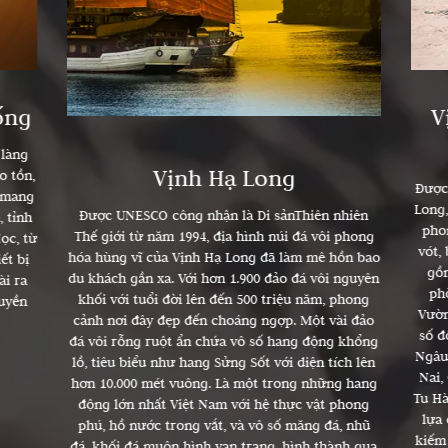
ống
V
 làng
Vịnh Hạ Long
o tồn,
Được
 mang
Long,
Được UNESCO công nhận là Di sảnThiên nhiên
, tỉnh
pho
Thế giới từ năm 1994, địa hình núi đá vôi phong
ọc, từ
vót,
hóa hùng vĩ của Vịnh Hạ Long đã làm mê hồn bao
ết bị
gồ
du khách gần xa. Với hơn 1.900 đảo đá vôi nguyên
ài ra
ph
khối với tuổi đời lên đến 500 triệu năm, phong
uyền
Vườn
cảnh nơi đây đẹp đến choáng ngợp. Một vài đảo
số đ
đá vôi rỗng ruột ẩn chứa vô số hang động khổng
Ngâu 
lồ, tiêu biểu như hang Sửng Sốt với diện tích lên
Nai,
hơn 10.000 mét vuông. Là một trong những hang
Tu Hà
động lớn nhất Việt Nam với hệ thực vật phong
lựa
phú, hồ nước trong vắt, và vô số măng đá, nhũ
kiếm
đá, khối đá muôn hình vạn trạng, hình thành qua