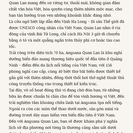
Quan Lạn mang đến sự riêng tư, thoải mái, không gian đậm
chất văn hóa Việt, hòa quyện cùng thiên nhiên mộc mạc, cho
bạn tận hưởng trọn vẹn những khoảnh khắc đáng nhớ.
Là cửa ngõ biệt lập dẫn đến Vịnh Hạ Long - Di sản Thế giới đã
được UNESCO công nhận của Việt Nam, Quan Lạn nằm ở rìa
đông của vịnh Bái Tử Long, chỉ cách Hà Nội 3 giờ di chuyển
bằng ô tô và một quẵng ngắn trên thủy phi cơ hoặc tàu cao
tốc.
Trải rộng trên diện tích 70 ha, Angsana Quan Lạn là khu nghỉ
dưỡng biển đảo mang thương hiệu quốc tế đầu tiên ở Quảng
Ninh - điểm đến du lịch nổi tiếng của Việt Nam, với 156
phòng nghỉ cao cấp, cùng 40 biệt thự bãi biển được thiết kế
gần gũi với thiên nhiên, đồng thời thổi hơi thở nghệ thuật thủ
công truyền thống vào trong thiết kế kiến trúc.
Tại đây, vô số hoạt động thú vị đang chờ đón bạn, từ những
bữa ăn được chuẩn bị chỉn chu để tôn vinh hương vị Việt, đến
trải nghiệm tắm khoáng chữa lành tại Angsana Spa nổi tiếng.
Ngoài ra còn các môn thể thao dưới nước, sân gôn mini và
đường trượt dây mạo hiểm ven biển đầu tiên ở Việt Nam.
Đến với Angsana Quan Lạn, bạn sẽ được khám phá ý nghĩa
lịch sử địa phương nơi từng là thương cảng sầm uất dưới