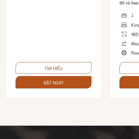
đồ và ban
2
Kin
165
Mou
Poo
TÌM HIỂU
ĐẶT NGAY