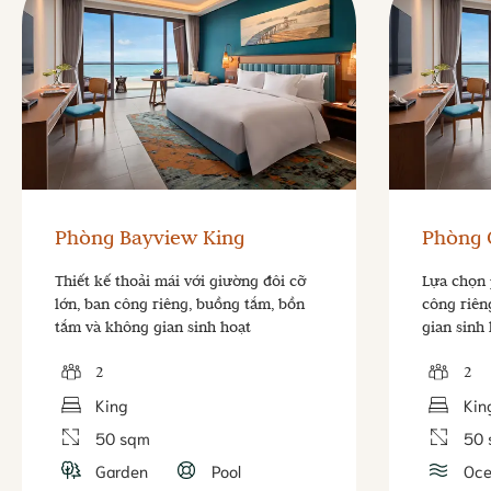
Phòng Bayview King
Phòng 
Thiết kế thoải mái với giường đôi cỡ
Lựa chọn 
lớn, ban công riêng, buồng tắm, bồn
công riên
tắm và không gian sinh hoạt
gian sinh
2
2
King
Kin
50 sqm
50 
Garden
Pool
Oce