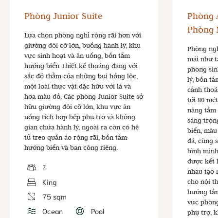
Phòng Junior Suite
Phòng
Phòng 
Lựa chọn phòng nghỉ rộng rãi hơn với
giường đôi cỡ lớn, buồng hành lý, khu
Phòng nghỉ
vực sinh hoạt và ăn uống, bồn tắm
mái như t
hướng biển Thiết kế thoáng đãng với
phòng sin
sắc đỏ thẫm của những bụi hồng lộc,
lý, bồn t
một loài thực vật đặc hữu với lá và
cảnh thoá
hoa màu đỏ. Các phòng Junior Suite sở
tới 80 mé
hữu giường đôi cỡ lớn, khu vực ăn
nâng tầm 
uống tích hợp bếp phụ trợ và không
sang trọn
gian chứa hành lý, ngoài ra còn có hệ
biển, màu
tủ treo quần áo rộng rãi, bồn tắm
đá, cùng 
hướng biển và ban công riêng.
bình minh
được kết h
2
nhau tạo 
King
cho nội t
hướng tầm
75 sqm
vực phòng
Ocean
Pool
phụ trợ, 