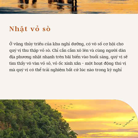
Ở vũng thủy triều của khu nghỉ dưỡng, có vô số cơ hội cho
quý vị thu thập vỏ sò. Chỉ cần cầm xô lên và cùng người dân
địa phương nhặt nhạnh trên bãi biển vào buổi sáng, quý vị sẽ
tìm thấy vô vàn vỏ sỏ, vỏ ốc xinh xắn - một hoạt động thú vị
mà quý vị có thể trải nghiệm bất cứ lúc nào trong kỳ nghỉ