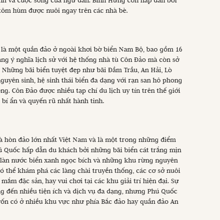
nh và cuộc sống của ngư dân. Bình Hưng còn hấp dẫn bởi
à tôm hùm được nuôi ngay trên các nhà bè.
 là một quần đảo ở ngoài khơi bờ biển Nam Bộ, bao gồm 16
ng ý nghĩa lịch sử với hệ thống nhà tù Côn Đảo mà còn sở
. Những bãi biển tuyệt đẹp như bãi Đầm Trầu, An Hải, Lò
guyên sinh, hệ sinh thái biển đa dạng với rạn san hô phong
ng. Côn Đảo được nhiều tạp chí du lịch uy tín trên thế giới
bí ẩn và quyến rũ nhất hành tinh.
là hòn đảo lớn nhất Việt Nam và là một trong những điểm
hú Quốc hấp dẫn du khách bởi những bãi biển cát trắng mịn
m, làn nước biển xanh ngọc bích và những khu rừng nguyên
có thể khám phá các làng chài truyền thống, các cơ sở nuôi
mắm đặc sản, hay vui chơi tại các khu giải trí hiện đại. Sự
g đến nhiều tiện ích và dịch vụ đa dạng, nhưng Phú Quốc
vốn có ở nhiều khu vực như phía Bắc đảo hay quần đảo An