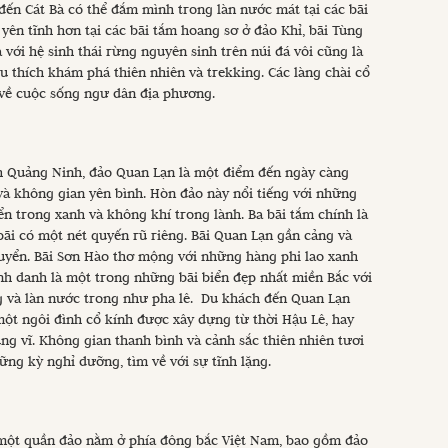
ến Cát Bà có thể đắm mình trong làn nước mát tại các bãi
 yên tĩnh hơn tại các bãi tắm hoang sơ ở đảo Khỉ, bãi Tùng
 với hệ sinh thái rừng nguyên sinh trên núi đá vôi cũng là
 thích khám phá thiên nhiên và trekking. Các làng chài cổ
 về cuộc sống ngư dân địa phương.
nh Quảng Ninh, đảo Quan Lạn là một điểm đến ngày càng
và không gian yên bình. Hòn đảo này nổi tiếng với những
iển trong xanh và không khí trong lành. Ba bãi tắm chính là
ãi có một nét quyến rũ riêng. Bãi Quan Lạn gần cảng và
chuyển. Bãi Sơn Hào thơ mộng với những hàng phi lao xanh
nh danh là một trong những bãi biển đẹp nhất miền Bắc với
g và làn nước trong như pha lê. Du khách đến Quan Lạn
ột ngôi đình cổ kính được xây dựng từ thời Hậu Lê, hay
g vĩ. Không gian thanh bình và cảnh sắc thiên nhiên tươi
ững kỳ nghỉ dưỡng, tìm về với sự tĩnh lặng.
 một quần đảo nằm ở phía đông bắc Việt Nam, bao gồm đảo