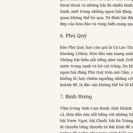
thoai thoải và những bãi đá nhiều hình
Xanh, một trong những ngọn hải đăng c
quan không thể bỏ qua. Từ đỉnh hải đă
đẹp của hòn đảo và vùng biển xung qu
6. Phú Quý
Đảo Phú Quý, hay còn gọi là Cù Lao Th
khoảng 120km. Hòn đảo này mang một v
Những bãi biển nổi tiếng như vịnh Triề
nước trong xanh và bờ cát trắng. Du 
ngọn hải đăng Phú Quý trên núi Cấm, c
khổng lồ, hay chiêm ngưỡng những cột đ
huỳnh đế, là đặc sản không thể bỏ lỡ k
7. Bình Hưng
Nằm trong vịnh Cam Ranh, tỉnh Khánh 
cả. Hòn đảo này nổi tiếng với những bã
bãi Nước Ngọt, bãi Chuối, bãi Đá Trứng
di chuyển bằng thuyền từ Bãi Kinh để r