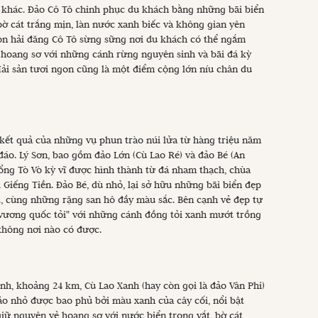
 khác. Đảo Cô Tô chinh phục du khách bằng những bãi biển
bờ cát trắng mịn, làn nước xanh biếc và không gian yên
gọn hải đăng Cô Tô sừng sững nơi du khách có thể ngắm
 hoang sơ với những cánh rừng nguyên sinh và bãi đá kỳ
ải sản tươi ngon cũng là một điểm cộng lớn níu chân du
kết quả của những vụ phun trào núi lửa từ hàng triệu năm
đáo. Lý Sơn, bao gồm đảo Lớn (Cù Lao Ré) và đảo Bé (An
 cổng Tò Vò kỳ vĩ được hình thành từ đá nham thạch, chùa
Giếng Tiền. Đảo Bé, dù nhỏ, lại sở hữu những bãi biển đẹp
t, cùng những rặng san hô đầy màu sắc. Bên cạnh vẻ đẹp tự
"vương quốc tỏi" với những cánh đồng tỏi xanh mướt trồng
 không nơi nào có được.
nh, khoảng 24 km, Cù Lao Xanh (hay còn gọi là đảo Vân Phi)
ảo nhỏ được bao phủ bởi màu xanh của cây cối, nổi bật
giữ nguyên vẻ hoang sơ với nước biển trong vắt, bờ cát