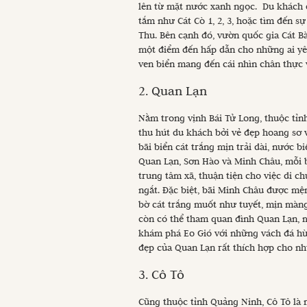
lên từ mặt nước xanh ngọc. Du khách đ
tắm như Cát Cò 1, 2, 3, hoặc tìm đến sự
Thu. Bên cạnh đó, vườn quốc gia Cát Bà
một điểm đến hấp dẫn cho những ai yêu
ven biển mang đến cái nhìn chân thực
2. Quan Lạn
Nằm trong vịnh Bái Tử Long, thuộc tỉ
thu hút du khách bởi vẻ đẹp hoang sơ 
bãi biển cát trắng mịn trải dài, nước b
Quan Lạn, Sơn Hào và Minh Châu, mỗi b
trung tâm xã, thuận tiện cho việc di 
ngắt. Đặc biệt, bãi Minh Châu được mệ
bờ cát trắng muốt như tuyết, mịn màn
còn có thể tham quan đình Quan Lạn, m
khám phá Eo Gió với những vách đá hùn
đẹp của Quan Lạn rất thích hợp cho nh
3. Cô Tô
Cũng thuộc tỉnh Quảng Ninh, Cô Tô là