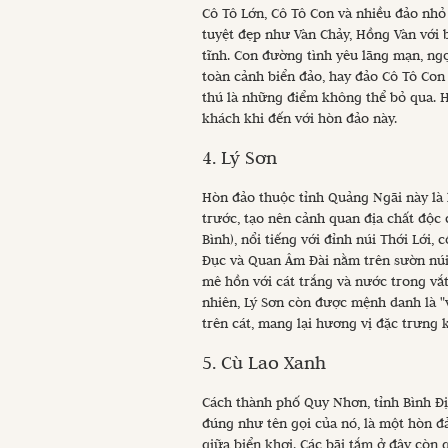
Cô Tô Lớn, Cô Tô Con và nhiều đảo nhỏ
tuyệt đẹp như Vàn Chảy, Hồng Vàn với 
tĩnh. Con đường tình yêu lãng mạn, n
toàn cảnh biển đảo, hay đảo Cô Tô Con
thú là những điểm không thể bỏ qua. H
khách khi đến với hòn đảo này.
4. Lý Sơn
Hòn đảo thuộc tỉnh Quảng Ngãi này là 
trước, tạo nên cảnh quan địa chất độc 
Bình), nổi tiếng với đỉnh núi Thới Lới,
Đục và Quan Âm Đài nằm trên sườn núi 
mê hồn với cát trắng và nước trong vắ
nhiên, Lý Sơn còn được mệnh danh là 
trên cát, mang lại hương vị đặc trưng
5. Cù Lao Xanh
Cách thành phố Quy Nhơn, tỉnh Bình Đị
đúng như tên gọi của nó, là một hòn đ
giữa biển khơi. Các bãi tắm ở đây còn 