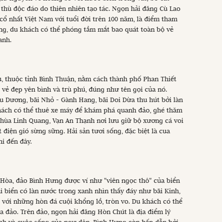
 thù độc đáo do thiên nhiên tạo tác. Ngọn hải đăng Cù Lao
ổ nhất Việt Nam với tuổi đời trên 100 năm, là điểm tham
ng, du khách có thể phóng tầm mắt bao quát toàn bộ vẻ
anh.
u, thuộc tỉnh Bình Thuận, nằm cách thành phố Phan Thiết
ẻ đẹp yên bình và trù phú, đúng như tên gọi của nó.
u Dương, bãi Nhỏ - Gành Hang, bãi Doi Dừa thu hút bởi làn
khách có thể thuê xe máy để khám phá quanh đảo, ghé thăm
hùa Linh Quang, Vạn An Thạnh nơi lưu giữ bộ xương cá voi
iện gió sừng sững. Hải sản tươi sống, đặc biệt là cua
hi đến đây.
Hòa, đảo Bình Hưng được ví như "viên ngọc thô" của biển
i biển có làn nước trong xanh nhìn thấy đáy như bãi Kinh,
 với những hòn đá cuội khổng lồ, tròn vo. Du khách có thể
a đảo. Trên đảo, ngọn hải đăng Hòn Chút là địa điểm lý