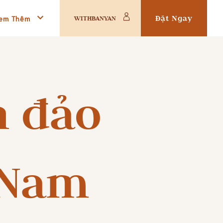
em Thêm
Đặt Ngay
WITHBANYAN
n đảo
 Nam