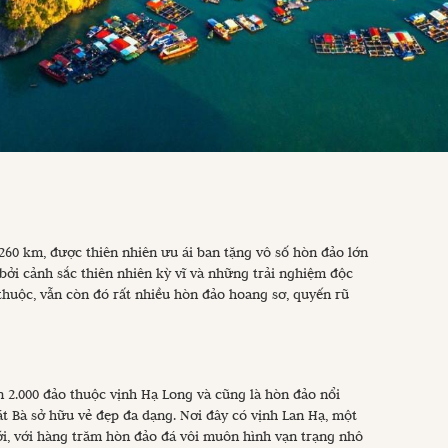
260 km, được thiên nhiên ưu ái ban tặng vô số hòn đảo lớn
bởi cảnh sắc thiên nhiên kỳ vĩ và những trải nghiệm độc
thuộc, vẫn còn đó rất nhiều hòn đảo hoang sơ, quyến rũ
n 2.000 đảo thuộc vịnh Hạ Long và cũng là hòn đảo nổi
át Bà sở hữu vẻ đẹp đa dạng. Nơi đây có vịnh Lan Hạ, một
ới, với hàng trăm hòn đảo đá vôi muôn hình vạn trạng nhô