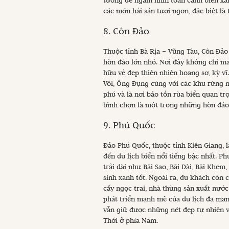
tưởng để ngắm nhìn toàn cảnh biển xa
các món hải sản tươi ngon, đặc biệt l
8. Côn Đảo
Thuộc tỉnh Bà Rịa – Vũng Tàu, Côn Đảo
hòn đảo lớn nhỏ. Nơi đây không chỉ ma
hữu vẻ đẹp thiên nhiên hoang sơ, kỳ vĩ
Vôi, Ông Đụng cùng với các khu rừng n
phú và là nơi bảo tồn rùa biển quan trọ
bình chọn là một trong những hòn đảo 
9. Phú Quốc
Đảo Phú Quốc, thuộc tỉnh Kiên Giang, 
đến du lịch biển nổi tiếng bậc nhất. P
trải dài như Bãi Sao, Bãi Dài, Bãi Khe
sinh xanh tốt. Ngoài ra, du khách còn 
cấy ngọc trai, nhà thùng sản xuất nước 
phát triển mạnh mẽ của du lịch đã man
vẫn giữ được những nét đẹp tự nhiên 
Thới ở phía Nam.