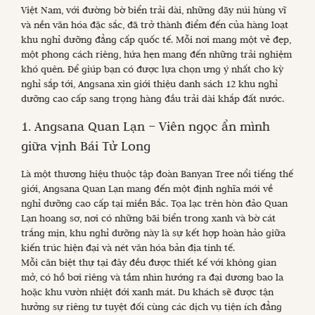
Việt Nam, với đường bờ biển trải dài, những dãy núi hùng vĩ
và nền văn hóa đặc sắc, đã trở thành điểm đến của hàng loạt
khu nghỉ dưỡng đẳng cấp quốc tế. Mỗi nơi mang một vẻ đẹp,
một phong cách riêng, hứa hẹn mang đến những trải nghiệm
khó quên. Để giúp bạn có được lựa chọn ưng ý nhất cho kỳ
nghỉ sắp tới, Angsana xin giới thiệu danh sách 12 khu nghỉ
dưỡng cao cấp sang trọng hàng đầu trải dài khắp đất nước.
1. Angsana Quan Lạn – Viên ngọc ẩn mình
giữa vịnh Bái Tử Long
Là một thương hiệu thuộc tập đoàn Banyan Tree nổi tiếng thế
giới, Angsana Quan Lạn mang đến một định nghĩa mới về
nghỉ dưỡng cao cấp tại miền Bắc. Tọa lạc trên hòn đảo Quan
Lạn hoang sơ, nơi có những bãi biển trong xanh và bờ cát
trắng mịn, khu nghỉ dưỡng này là sự kết hợp hoàn hảo giữa
kiến trúc hiện đại và nét văn hóa bản địa tinh tế.
Mỗi căn biệt thự tại đây đều được thiết kế với không gian
mở, có hồ bơi riêng và tầm nhìn hướng ra đại dương bao la
hoặc khu vườn nhiệt đới xanh mát. Du khách sẽ được tận
hưởng sự riêng tư tuyệt đối cùng các dịch vụ tiện ích đẳng