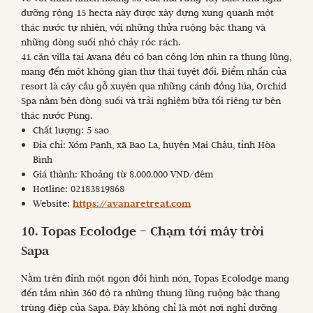
dưỡng rộng 15 hecta này được xây dựng xung quanh một
thác nước tự nhiên, với những thửa ruộng bậc thang và
những dòng suối nhỏ chảy róc rách.
41 căn villa tại Avana đều có ban công lớn nhìn ra thung lũng,
mang đến một không gian thư thái tuyệt đối. Điểm nhấn của
resort là cây cầu gỗ xuyên qua những cánh đồng lúa, Orchid
Spa nằm bên dòng suối và trải nghiệm bữa tối riêng tư bên
thác nước Pùng.
Chất lượng: 5 sao
Địa chỉ: Xóm Pạnh, xã Bao La, huyện Mai Châu, tỉnh Hòa
Bình
Giá thành: Khoảng từ 8.000.000 VND/đêm
Hotline: 02183819868
Website:
https://avanaretreat.com
10. Topas Ecolodge – Chạm tới mây trời
Sapa
Nằm trên đỉnh một ngọn đồi hình nón, Topas Ecolodge mang
đến tầm nhìn 360 độ ra những thung lũng ruộng bậc thang
trùng điệp của Sapa. Đây không chỉ là một nơi nghỉ dưỡng