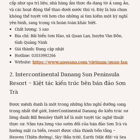
cấp như spa trị liệu, nhà hàng ẩm thực đa dạng từ Á sang Âu,
và các hoạt động thể thao dưới nước thú vị. Đây là lựa chọn
không thể tuyệt vời hơn cho những ai tìm kiếm một kỳ nghỉ
yên bình, sang trọng và hoàn toàn khác biệt.
Chất lượng: 5 sao
Địa chỉ: Bãi biển Sơn Hào, xã Quan Lạn, huyện Vân Đồn,
tỉnh Quảng Ninh
Giá thành: Đang cập nhật
Hotline: 02033992266
Website:
https://www.angsana.com/vietnam/quan-lan
2. Intercontinental Danang Sun Peninsula
Resort – Kiệt tác kiến trúc bên bán đảo Sơn
Trà
Được mệnh danh là một trong những khu nghỉ dưỡng sang
trọng nhất thế giới, InterContinental Danang do kiến trúc sư
lừng danh Bill Bensley thiết kế là một tuyệt tác nghệ thuật
thực sự. Nằm tựa lưng vào sườn đồi của bán đảo Sơn Trà và
hướng mặt ra biển, resort được chia thành bốn tầng –
Heaven (Thiên đường), Sky (Bầu trời), Earth (Mặt đất) và Sea