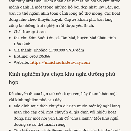
sơn thủy hữu tình. Điểm nhấn đặc biệt là hồ bơi vô cực được
mệnh danh là một trong những hồ bơi đẹp nhất Tây Bắc, nơi
bạn có thể ngắm nhìn toàn cảnh lòng hồ thơ mộng. Các hoạt
động như chèo thuyền kayak, đạp xe khám phá bản làng
cũng là những trải nghiệm rất được yêu thích.
Chất lượng: 4 sao
Địa chỉ: Xóm Suối Lốn, xã Tân Mai, huyện Mai Châu, tỉnh
Hòa Bình
Giá thành: Khoảng 1.700.000 VND/đêm
Hotline: 0963406366
Website:
https://maichauhideaway.com
Kinh nghiệm lựa chọn khu nghỉ dưỡng phù
hợp
Để chuyến đi của bạn trở nên trọn vẹn, hãy tham khảo một
vài kinh nghiệm nhỏ sau đây:
Xác định mục đích chuyến đi: Bạn muốn một kỳ nghỉ lãng
mạn cho cặp đôi, một chuyến đi gia đình với nhiều hoạt
động, hay một nơi yên tĩnh để "chữa lành"? Mỗi khu nghỉ
dưỡng sẽ có thế mạnh riêng.
Tìm hiểu và so sánh: Đừng ngần ngại đọc các bài đánh giá,