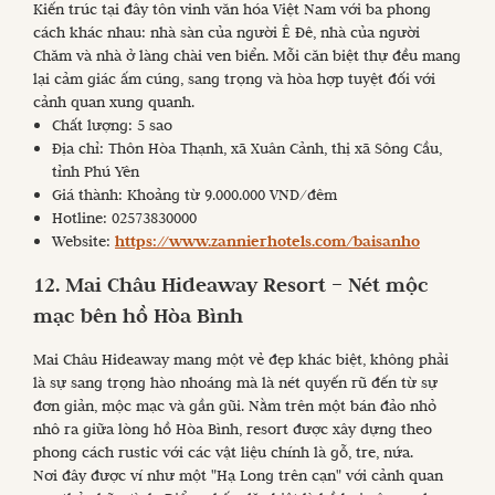
Kiến trúc tại đây tôn vinh văn hóa Việt Nam với ba phong
cách khác nhau: nhà sàn của người Ê Đê, nhà của người
Chăm và nhà ở làng chài ven biển. Mỗi căn biệt thự đều mang
lại cảm giác ấm cúng, sang trọng và hòa hợp tuyệt đối với
cảnh quan xung quanh.
Chất lượng: 5 sao
Địa chỉ: Thôn Hòa Thạnh, xã Xuân Cảnh, thị xã Sông Cầu,
tỉnh Phú Yên
Giá thành: Khoảng từ 9.000.000 VND/đêm
Hotline: 02573830000
Website:
https://www.zannierhotels.com/baisanho
12. Mai Châu Hideaway Resort – Nét mộc
mạc bên hồ Hòa Bình
Mai Châu Hideaway mang một vẻ đẹp khác biệt, không phải
là sự sang trọng hào nhoáng mà là nét quyến rũ đến từ sự
đơn giản, mộc mạc và gần gũi. Nằm trên một bán đảo nhỏ
nhô ra giữa lòng hồ Hòa Bình, resort được xây dựng theo
phong cách rustic với các vật liệu chính là gỗ, tre, nứa.
Nơi đây được ví như một "Hạ Long trên cạn" với cảnh quan