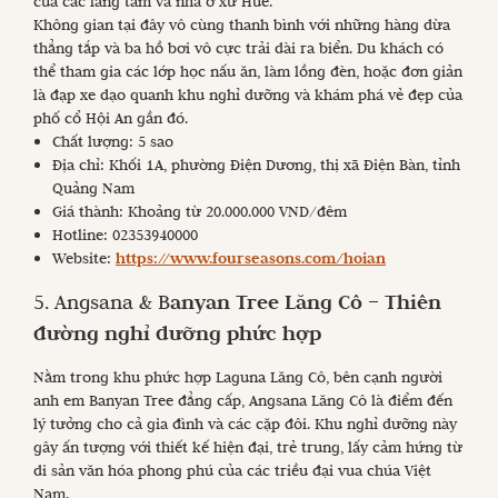
của các lăng tẩm và nhà ở xứ Huế.
Không gian tại đây vô cùng thanh bình với những hàng dừa
thẳng tắp và ba hồ bơi vô cực trải dài ra biển. Du khách có
thể tham gia các lớp học nấu ăn, làm lồng đèn, hoặc đơn giản
là đạp xe dạo quanh khu nghỉ dưỡng và khám phá vẻ đẹp của
phố cổ Hội An gần đó.
Chất lượng: 5 sao
Địa chỉ: Khối 1A, phường Điện Dương, thị xã Điện Bàn, tỉnh
Quảng Nam
Giá thành: Khoảng từ 20.000.000 VND/đêm
Hotline: 02353940000
Website:
https://www.fourseasons.com/hoian
5. Angsana & B
anyan Tree Lăng Cô – Thiên
đường nghỉ dưỡng phức hợp
Nằm trong khu phức hợp Laguna Lăng Cô, bên cạnh người
anh em Banyan Tree đẳng cấp, Angsana Lăng Cô là điểm đến
lý tưởng cho cả gia đình và các cặp đôi. Khu nghỉ dưỡng này
gây ấn tượng với thiết kế hiện đại, trẻ trung, lấy cảm hứng từ
di sản văn hóa phong phú của các triều đại vua chúa Việt
Nam.