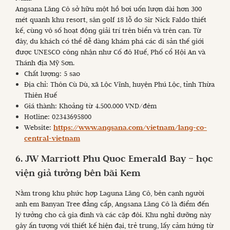
Angsana Lăng Cô sở hữu một hồ bơi uốn lượn dài hơn 300
mét quanh khu resort, sân golf 18 lỗ do Sir Nick Faldo thiết
kế, cùng vô số hoạt động giải trí trên biển và trên cạn. Từ
đây, du khách có thể dễ dàng khám phá các di sản thế giới
được UNESCO công nhận như Cố đô Huế, Phố cổ Hội An và
Thánh địa Mỹ Sơn.
Chất lượng: 5 sao
Địa chỉ: Thôn Cù Dù, xã Lộc Vĩnh, huyện Phú Lộc, tỉnh Thừa
Thiên Huế
Giá thành: Khoảng từ 4.500.000 VND/đêm
Hotline: 02343695800
Website:
https://www.angsana.com/vietnam/lang-co-
central-vietnam
6. JW Marriott Phu Quoc Emerald Bay – học
viện giả tưởng bên bãi Kem
Nằm trong khu phức hợp Laguna Lăng Cô, bên cạnh người
anh em Banyan Tree đẳng cấp, Angsana Lăng Cô là điểm đến
lý tưởng cho cả gia đình và các cặp đôi. Khu nghỉ dưỡng này
gây ấn tượng với thiết kế hiện đại, trẻ trung, lấy cảm hứng từ