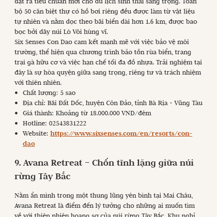
đặt ra tiêu chuẩn mới cho du lịch sinh thái sang trọng. Toàn
bộ 50 căn biệt thự có hồ bơi riêng đều được làm từ vật liệu
tự nhiên và nằm dọc theo bãi biển dài hơn 1.6 km, được bao
bọc bởi dãy núi Lò Vôi hùng vĩ.
Six Senses Con Dao cam kết mạnh mẽ với việc bảo vệ môi
trường, thể hiện qua chương trình bảo tồn rùa biển, trang
trại gà hữu cơ và việc hạn chế tối đa đồ nhựa. Trải nghiệm tại
đây là sự hòa quyện giữa sang trọng, riêng tư và trách nhiệm
với thiên nhiên.
Chất lượng: 5 sao
Địa chỉ: Bãi Đất Dốc, huyện Côn Đảo, tỉnh Bà Rịa - Vũng Tàu
Giá thành: Khoảng từ 18.000.000 VND/đêm
Hotline: 02543831222
Website:
https://www.sixsenses.com/en/resorts/con-
dao
9. Avana Retreat – Chốn tĩnh lặng giữa núi
rừng Tây Bắc
Nằm ẩn mình trong một thung lũng yên bình tại Mai Châu,
Avana Retreat là điểm đến lý tưởng cho những ai muốn tìm
về với thiên nhiên hoang sơ của núi rừng Tây Bắc. Khu nghỉ