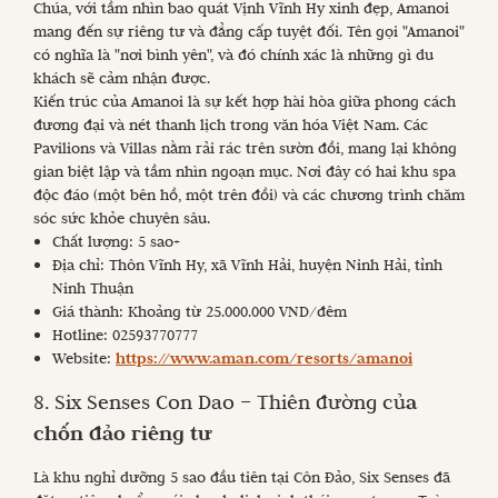
Chúa, với tầm nhìn bao quát Vịnh Vĩnh Hy xinh đẹp, Amanoi
mang đến sự riêng tư và đẳng cấp tuyệt đối. Tên gọi "Amanoi"
có nghĩa là "nơi bình yên", và đó chính xác là những gì du
khách sẽ cảm nhận được.
Kiến trúc của Amanoi là sự kết hợp hài hòa giữa phong cách
đương đại và nét thanh lịch trong văn hóa Việt Nam. Các
Pavilions và Villas nằm rải rác trên sườn đồi, mang lại không
gian biệt lập và tầm nhìn ngoạn mục. Nơi đây có hai khu spa
độc đáo (một bên hồ, một trên đồi) và các chương trình chăm
sóc sức khỏe chuyên sâu.
Chất lượng: 5 sao+
Địa chỉ: Thôn Vĩnh Hy, xã Vĩnh Hải, huyện Ninh Hải, tỉnh
Ninh Thuận
Giá thành: Khoảng từ 25.000.000 VND/đêm
Hotline: 02593770777
Website:
https://www.aman.com/resorts/amanoi
8. Six Senses Con Dao – Thiên đường củ
a
chốn đảo riêng tư
Là khu nghỉ dưỡng 5 sao đầu tiên tại Côn Đảo, Six Senses đã