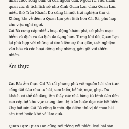
nhận cuộc sống bình dị của người dân. Ngoài ra, việc tham
quan các di tích lịch sử như đình Quan Lạn, chùa Quan Lạn,
miếu thờ Trần Khánh Dư cũng là một trải nghiệm thú vị.
Không khí về đêm ở Quan Lạn yên tĩnh hơn Cát Bà, phù hợp
cho việc nghỉ ngơi.
Cát Bà cung cấp nhiều hoạt động khám phá, có phần mạo
hiểm và dịch vụ du lịch đa dạng hơn. Trong khi đó, Quan Lạn
lại phù hợp với những ai tìm kiếm sự thư giãn, trải nghiệm
văn hóa và các hoạt động nhẹ nhàng, gần gũi với thiên
nhiên.
Ẩm thực
Cát Bà:
Ẩm thực Cát Bà rất phong phú với nguồn hải sản tươi
sống dồi dào như tu hài, sam biển, bề bề, mực, ghẹ... Du
khách có thể dễ dàng tìm thấy các nhà hàng từ bình dân đến
cao cấp tại khu vực trung tâm thị trấn hoặc dọc các bãi biển.
Chợ hải sản Cát Bà cũng là một địa điểm thú vị để mua hải
sản tươi hoặc khô về làm quà.
Quan Lạn:
Quan Lạn cũng nổi tiếng với nhiều loại hải sản