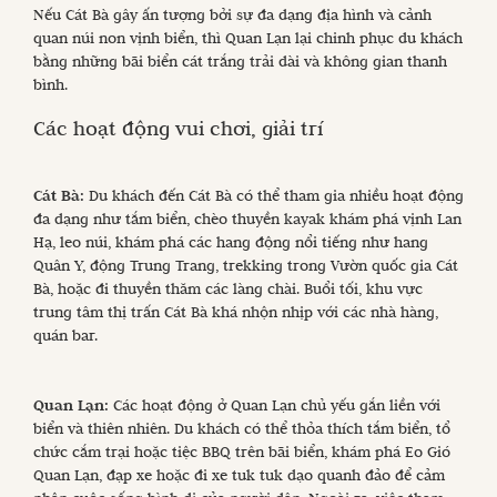
Nếu Cát Bà gây ấn tượng bởi sự đa dạng địa hình và cảnh
quan núi non vịnh biển, thì Quan Lạn lại chinh phục du khách
bằng những bãi biển cát trắng trải dài và không gian thanh
bình.
Các hoạt động vui chơi, giải trí
Cát Bà:
Du khách đến Cát Bà có thể tham gia nhiều hoạt động
đa dạng như tắm biển, chèo thuyền kayak khám phá vịnh Lan
Hạ, leo núi, khám phá các hang động nổi tiếng như hang
Quân Y, động Trung Trang, trekking trong Vườn quốc gia Cát
Bà, hoặc đi thuyền thăm các làng chài. Buổi tối, khu vực
trung tâm thị trấn Cát Bà khá nhộn nhịp với các nhà hàng,
quán bar.
Quan Lạn:
Các hoạt động ở Quan Lạn chủ yếu gắn liền với
biển và thiên nhiên. Du khách có thể thỏa thích tắm biển, tổ
chức cắm trại hoặc tiệc BBQ trên bãi biển, khám phá Eo Gió
Quan Lạn, đạp xe hoặc đi xe tuk tuk dạo quanh đảo để cảm