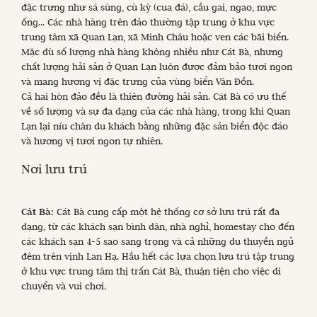
đặc trưng như sá sùng, cù kỳ (cua đá), cầu gai, ngao, mực
ống... Các nhà hàng trên đảo thường tập trung ở khu vực
trung tâm xã Quan Lạn, xã Minh Châu hoặc ven các bãi biển.
Mặc dù số lượng nhà hàng không nhiều như Cát Bà, nhưng
chất lượng hải sản ở Quan Lạn luôn được đảm bảo tươi ngon
và mang hương vị đặc trưng của vùng biển Vân Đồn.
Cả hai hòn đảo đều là thiên đường hải sản. Cát Bà có ưu thế
về số lượng và sự đa dạng của các nhà hàng, trong khi Quan
Lạn lại níu chân du khách bằng những đặc sản biển độc đáo
và hương vị tươi ngon tự nhiên.
Nơi lưu trú
Cát Bà:
Cát Bà cung cấp một hệ thống cơ sở lưu trú rất đa
dạng, từ các khách sạn bình dân, nhà nghỉ, homestay cho đến
các khách sạn 4-5 sao sang trọng và cả những du thuyền ngủ
đêm trên vịnh Lan Hạ. Hầu hết các lựa chọn lưu trú tập trung
ở khu vực trung tâm thị trấn Cát Bà, thuận tiện cho việc di
chuyển và vui chơi.