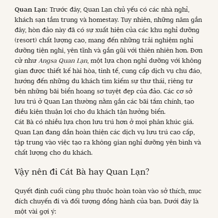
Quan Lạn:
Trước đây, Quan Lạn chủ yếu có các nhà nghỉ,
khách sạn tầm trung và homestay. Tuy nhiên, những năm gần
đây, hòn đảo này đã có sự xuất hiện của các khu nghỉ dưỡng
(resort) chất lượng cao, mang đến những trải nghiệm nghỉ
dưỡng tiện nghi, yên tĩnh và gần gũi với thiên nhiên hơn. Đơn
cử như
Angsa Quan Lạn
, một lựa chọn nghỉ dưỡng với không
gian được thiết kế hài hòa, tinh tế, cung cấp dịch vụ chu đáo,
hướng đến những du khách tìm kiếm sự thư thái, riêng tư
bên những bãi biển hoang sơ tuyệt đẹp của đảo. Các cơ sở
lưu trú ở Quan Lạn thường nằm gần các bãi tắm chính, tạo
điều kiện thuận lợi cho du khách tận hưởng biển.
Cát Bà có nhiều lựa chọn lưu trú hơn ở mọi phân khúc giá.
Quan Lạn đang dần hoàn thiện các dịch vụ lưu trú cao cấp,
tập trung vào việc tạo ra không gian nghỉ dưỡng yên bình và
chất lượng cho du khách.
Vậy nên đi Cát Bà hay Quan Lạn?
Quyết định cuối cùng phụ thuộc hoàn toàn vào sở thích, mục
đích chuyến đi và đối tượng đồng hành của bạn. Dưới đây là
một vài gợi ý: