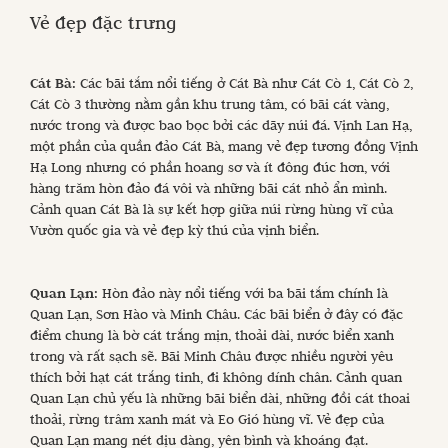
Vẻ đẹp đặc trưng
Cát Bà:
Các bãi tắm nổi tiếng ở Cát Bà như Cát Cò 1, Cát Cò 2,
Cát Cò 3 thường nằm gần khu trung tâm, có bãi cát vàng,
nước trong và được bao bọc bởi các dãy núi đá. Vịnh Lan Hạ,
một phần của quần đảo Cát Bà, mang vẻ đẹp tương đồng Vịnh
Hạ Long nhưng có phần hoang sơ và ít đông đúc hơn, với
hàng trăm hòn đảo đá vôi và những bãi cát nhỏ ẩn mình.
Cảnh quan Cát Bà là sự kết hợp giữa núi rừng hùng vĩ của
Vườn quốc gia và vẻ đẹp kỳ thú của vịnh biển.
Quan Lạn:
Hòn đảo này nổi tiếng với ba bãi tắm chính là
Quan Lạn, Sơn Hào và Minh Châu. Các bãi biển ở đây có đặc
điểm chung là bờ cát trắng mịn, thoải dài, nước biển xanh
trong và rất sạch sẽ. Bãi Minh Châu được nhiều người yêu
thích bởi hạt cát trắng tinh, đi không dính chân. Cảnh quan
Quan Lạn chủ yếu là những bãi biển dài, những đồi cát thoai
thoải, rừng trâm xanh mát và Eo Gió hùng vĩ. Vẻ đẹp của
Quan Lạn mang nét dịu dàng, yên bình và khoáng đạt.