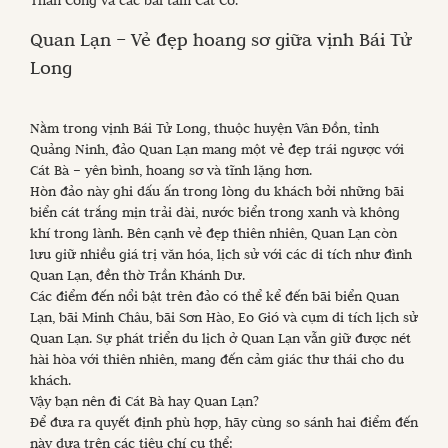
Quan Lạn – Vẻ đẹp hoang sơ giữa vịnh Bái Tử
Long
Nằm trong vịnh Bái Tử Long, thuộc huyện Vân Đồn, tỉnh
Quảng Ninh, đảo Quan Lạn mang một vẻ đẹp trái ngược với
Cát Bà – yên bình, hoang sơ và tĩnh lặng hơn.
Hòn đảo này ghi dấu ấn trong lòng du khách bởi những bãi
biển cát trắng mịn trải dài, nước biển trong xanh và không
khí trong lành. Bên cạnh vẻ đẹp thiên nhiên, Quan Lạn còn
lưu giữ nhiều giá trị văn hóa, lịch sử với các di tích như đình
Quan Lạn, đền thờ Trần Khánh Dư.
Các điểm đến nổi bật trên đảo có thể kể đến bãi biển Quan
Lạn, bãi Minh Châu, bãi Sơn Hào, Eo Gió và cụm di tích lịch sử
Quan Lạn. Sự phát triển du lịch ở Quan Lạn vẫn giữ được nét
hài hòa với thiên nhiên, mang đến cảm giác thư thái cho du
khách.
Vậy bạn nên đi Cát Bà hay Quan Lạn?
Để đưa ra quyết định phù hợp, hãy cùng so sánh hai điểm đến
này dựa trên các tiêu chí cụ thể: