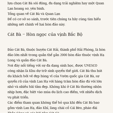
lựa chọn Cát Bà sôi động, đa dạng trải nghiệm hay một Quan
Lạn hoang sơ, yên bình.
Tổng quan về Cát Bà và Quan Lạn
Để có cơ sở so sánh, trước tiên chúng ta hãy cùng tìm hiểu
những nét chính về hai hòn đảo này.
Cát Bà – Hòn ngọc của vịnh Bắc Bộ
Đảo Cát Bà, thuộc huyện Cát Hải, thành phố Hải Phòng, là hòn
đảo lớn nhất trong quần thể gần 2000 hòn đảo thuộc vịnh Hạ
Long và quần đảo Cát Bà.
Nơi đây nổi tiếng với sự đa dạng sinh học, được UNESCO
công nhận là Khu dự trữ sinh quyển thế giới. Cát Bà thu hút
du khách bởi vẻ đẹp hùng vĩ của Vườn quốc gia Cát Bà, sự
quyến rũ của vịnh Lan Hạ với hàng trăm hòn đảo đá vôi lớn
nhỏ và nhiều bãi tắm đẹp. Không khí ở Cát Bà thường nhộn
nhịp hơn, đặc biệt vào mùa du lịch cao điểm, với nhiều dịch
vụ phát triển.
Các điểm tham quan không thể bỏ qua khi đến Cát Bà bao
gồm vịnh Lan Hạ, đảo Khỉ, làng chài cổ Cái Bèo, pháo đài
Thần Công và các bãi tắm Cát Cò.