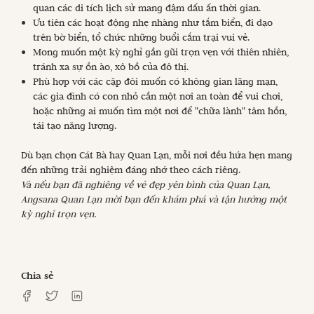
quan các di tích lịch sử mang đậm dấu ấn thời gian.
Ưu tiên các hoạt động nhẹ nhàng như tắm biển, đi dạo
trên bờ biển, tổ chức những buổi cắm trại vui vẻ.
Mong muốn một kỳ nghỉ gần gũi trọn vẹn với thiên nhiên,
tránh xa sự ồn ào, xô bồ của đô thị.
Phù hợp với các cặp đôi muốn có không gian lãng mạn,
các gia đình có con nhỏ cần một nơi an toàn để vui chơi,
hoặc những ai muốn tìm một nơi để "chữa lành" tâm hồn,
tái tạo năng lượng.
Dù bạn chọn Cát Bà hay Quan Lạn, mỗi nơi đều hứa hẹn mang
đến những trải nghiệm đáng nhớ theo cách riêng.
Và nếu bạn đã nghiêng về vẻ đẹp yên bình của Quan Lạn,
Angsana Quan Lạn mời bạn đến khám phá và tận hưởng một
kỳ nghỉ trọn vẹn.
Chia sẻ