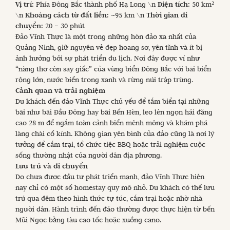
Vị trí:
Phía Đông Bắc thành phố Hạ Long \n
Diện tích:
50 km²
\n
Khoảng cách từ đất liền:
~95 km \n
Thời gian di
chuyển:
20 – 30 phút
Đảo Vĩnh Thực là một trong những hòn đảo xa nhất của
Quảng Ninh, giữ nguyên vẻ đẹp hoang sơ, yên tĩnh và ít bị
ảnh hưởng bởi sự phát triển du lịch. Nơi đây được ví như
“nàng thơ còn say giấc” của vùng biển Đông Bắc với bãi biển
rộng lớn, nước biển trong xanh và rừng núi trập trùng.
Cảnh quan và trải nghiệm
Du khách đến đảo Vĩnh Thực chủ yếu để tắm biển tại những
bãi như bãi Đầu Đông hay bãi Bến Hèn, leo lên ngọn hải đăng
cao 28 m để ngắm toàn cảnh biển mênh mông và khám phá
làng chài cổ kính. Không gian yên bình của đảo cũng là nơi lý
tưởng để cắm trại, tổ chức tiệc BBQ hoặc trải nghiệm cuộc
sống thường nhật của người dân địa phương.
Lưu trú và di chuyển
Do chưa được đầu tư phát triển mạnh, đảo Vĩnh Thực hiện
nay chỉ có một số homestay quy mô nhỏ. Du khách có thể lưu
trú qua đêm theo hình thức tự túc, cắm trại hoặc nhờ nhà
người dân. Hành trình đến đảo thường được thực hiện từ bến
Mũi Ngọc bằng tàu cao tốc hoặc xuồng cano.