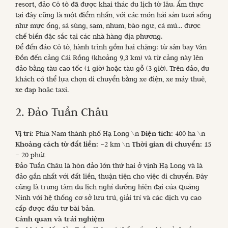
resort, đảo Cô tô đã được khai thác du lịch từ lâu. Ẩm thực
tại đây cũng là một điểm nhấn, với các món hải sản tươi sống
như mực ống, sá sùng, sam, nhum, bào ngư, cá mú… được
chế biến đặc sắc tại các nhà hàng địa phương.
Để đến đảo Cô tô, hành trình gồm hai chặng: từ sân bay Vân
Đồn đến cảng Cái Rồng (khoảng 9,3 km) và từ cảng này lên
đảo bằng tàu cao tốc (1 giờ) hoặc tàu gỗ (3 giờ). Trên đảo, du
khách có thể lựa chọn di chuyển bằng xe điện, xe máy thuê,
xe đạp hoặc taxi.
2. Đảo Tuần Châu
Vị trí:
Phía Nam thành phố Hạ Long \n
Diện tích:
400 ha \n
Khoảng cách từ đất liền:
~2 km \n
Thời gian di chuyển:
15
– 20 phút
Đảo Tuần Châu là hòn đảo lớn thứ hai ở vịnh Hạ Long và là
đảo gần nhất với đất liền, thuận tiện cho việc di chuyển. Đây
cũng là trung tâm du lịch nghỉ dưỡng hiện đại của Quảng
Ninh với hệ thống cơ sở lưu trú, giải trí và các dịch vụ cao
cấp được đầu tư bài bản.
Cảnh quan và trải nghiệm