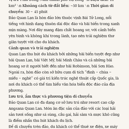
km² \n
Khoảng cách từ đất liền:
~50 km \n
Thời gian di
chuyển:
30 – 45 phút
Đảo Quan Lạn là hòn đảo lớn thuộc vịnh Bái Tử Long, nổi
tiếng với hình dạng thuôn dài độc đáo và bãi biển trong xanh
mịn màng. Nơi đây mang đậm chất hoang sơ, với cảnh biển
yên bình và không khí trong lành, tạo nên trải nghiệm thư
giãn tuyệt vời cho du khách.
Cảnh quan và trải nghiệm
Quan Lạn thu hút du khách bởi những bãi biển tuyệt đẹp như
bãi Quan Lạn, bãi Việt Mỹ, bãi Minh Châu và cả những bãi
hoang sơ ít người biết đến như bãi Robinson, bãi Sơn Hào.
Ngoài ra, hòn đảo còn sở hữu cụm di tích “đình – chùa –
miếu – nghè” có giá trị kiến trúc nghệ thuật cấp Quốc gia, là
nơi du khách có thể tìm hiểu văn hóa biển độc đáo của địa
phương.
Lưu trú, ẩm thực và phương tiện di chuyển
Đảo Quan Lạn có đa dạng cơ sở lưu trú như resort cao cấp
Angsana Quan Lan. Món ăn đặc sản của đảo với các loại hải
sản tươi sống như sá sùng, cầu gai, hải sâm và mực khô cũng
là điểm nhấn thu hút khách du lịch.
Để di chuyển trên đảo, du khách có thể thuê xe điện, xe máy