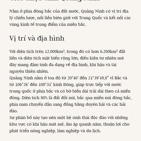
Nằm ở phía đông bắc của đất nước, Quảng Ninh có vị trí địa
lý chiến lược, nối liền biên giới với Trung Quốc và kết nối các
vùng kinh tế trọng điểm của miền bắc.
Vị trí và địa hình
Với diện tích trên 12.000km², trong đó có hơn 6.200km² đất
liền và diện tích mặt biển rộng lớn, điều kiện tự nhiên nơi
đây mang đậm tính đa dạng về địa hình, khí hậu và tài
nguyên thiên nhiên.
Quảng Ninh nằm ở toạ độ từ 20°40’ đến 21°39’49,8″ vĩ Bắc và
từ 106°26’ đến 108°31′ kinh Đông, giáp trực tiếp với nước
trung quốc ở phía bắc và có bờ biển dài trải dài theo cả miền
đông. Diện tích 80% là đất đồi núi, bắc qua miền núi đông bắc,
phía nam chuyển dần sang đồng bằng duyên hải và các hải
đảo.
Sự phân bố này tạo nên một hệ sinh thái độc đáo với những
khu vực có khí hậu mát mẻ, ấm áp quanh năm, thuận lợi cho
phát triển nông nghiệp, lâm nghiệp và du lịch.