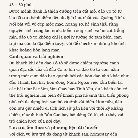
45 – 60 phút
Được mệnh danh là thiên đường trên đất mỏ, đảo Cô tô từ
lâu đã trở thành điểm đến du lịch hot nhất của Quảng Ninh.
Nổi bật với vẻ đẹp mộc mạc, hoang sơ, hệ sinh thái rừng
nguyên sinh cùng làn nước biển trong xanh và bờ cát trắng
mịn, đảo Cô tô không chỉ là nơi lý tưởng để tắm biển, cắm
trại mà còn là địa điểm tuyệt vời để check-in những khoảnh
khắc hoàng hôn lãng mạn.
Cảnh quan và trải nghiệm
Du khách khi đến đảo Cô tô sẽ được chiêm ngưỡng cảnh
quan đặc sắc của cả đảo Cô tô lớn và đảo Cô tô con, nằm
trong một cụm đảo bao quanh bởi các hòn đảo nhỏ khác như
đảo Thanh Lân hay hòn Đông Nam. Ngoài việc tắm biển tại
các bãi như Bắc Vàn, Vàn Chảy hay Tình Yêu, du khách còn có
thể trải nghiệm lặn biển để khám phá hệ sinh thái biển phong
phú với đa dạng loài san hô và sinh vật biển. Hơn nữa, đảo
còn lưu giữ nhiều di tích lịch sử gắn liền với thời kỳ kháng
chiến, như di tích Đồn Cao hay hải đăng Cô tô, cho thấy vai
trò chiến lược của nơi đây.
Lưu trú, ẩm thực và phương tiện di chuyển
Với dịch vụ lưu trú đa dạng từ khách sạn, homestay đến