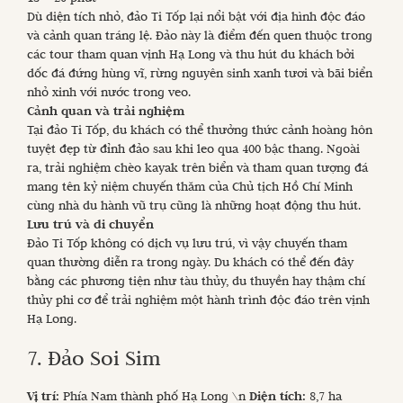
Dù diện tích nhỏ, đảo Ti Tốp lại nổi bật với địa hình độc đáo
và cảnh quan tráng lệ. Đảo này là điểm đến quen thuộc trong
các tour tham quan vịnh Hạ Long và thu hút du khách bởi
dốc đá đứng hùng vĩ, rừng nguyên sinh xanh tươi và bãi biển
nhỏ xinh với nước trong veo.
Cảnh quan và trải nghiệm
Tại đảo Ti Tốp, du khách có thể thưởng thức cảnh hoàng hôn
tuyệt đẹp từ đỉnh đảo sau khi leo qua 400 bậc thang. Ngoài
ra, trải nghiệm chèo kayak trên biển và tham quan tượng đá
mang tên kỷ niệm chuyến thăm của Chủ tịch Hồ Chí Minh
cùng nhà du hành vũ trụ cũng là những hoạt động thu hút.
Lưu trú và di chuyển
Đảo Ti Tốp không có dịch vụ lưu trú, vì vậy chuyến tham
quan thường diễn ra trong ngày. Du khách có thể đến đây
bằng các phương tiện như tàu thủy, du thuyền hay thậm chí
thủy phi cơ để trải nghiệm một hành trình độc đáo trên vịnh
Hạ Long.
7. Đảo Soi Sim
Vị trí:
Phía Nam thành phố Hạ Long \n
Diện tích:
8,7 ha