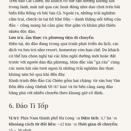
Trên đảo Cái Chiên, du khách có thể tận hưởng không khí
trong lành, mát mẻ qua các hoạt động như dạo chơi trên bãi
biển Đầu Rồng và bãi Vạn Cả. Ngoài ra, những trải nghiệm
cắm trại, check-in tại hồ Khe Dầu – danh thắng nổi tiếng của
đảo – cũng mang lại cảm giác thư giãn và khám phá thiên
nhiên độc đáo.
Lưu trú, ẩm thực và phương tiện di chuyển
Hiện tại, do đảo đang trong quá trình phát triển du lịch, các
dịch vụ lưu trú như resort, homestay còn hạn chế. Du khách
có thể lựa chọn nghỉ tại các khu nghỉ dưỡng mới hoặc đặt
trước với người dân địa phương. Món đặc sản “gà râu” cùng
các món hải sản tươi ngon là những trải nghiệm ẩm thực
không nên bỏ qua khi đến đây.
Hành trình đến đảo Cái Chiên gồm hai chặng: từ sân bay Vân
Đồn đến cảng Ghềnh Võ (67 km) và từ bến cảng sang đảo
bằng phà với nhiều chuyến theo khung giờ cố định.
6. Đảo Ti Tốp
Vị trí:
Phía Nam thành phố Hạ Long \n
Diện tích:
3,7 ha \n
Khoảng cách từ đất liền:
~12 km \n
Thời gian di chuyển:
15 – 20 phút