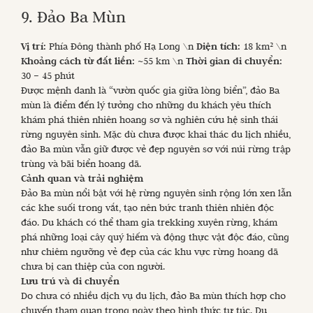
9. Đảo Ba Mùn
Vị trí:
Phía Đông thành phố Hạ Long \n
Diện tích:
18 km² \n
Khoảng cách từ đất liền:
~55 km \n
Thời gian di chuyển:
30 – 45 phút
Được mệnh danh là “vườn quốc gia giữa lòng biển”, đảo Ba
mùn là điểm đến lý tưởng cho những du khách yêu thích
khám phá thiên nhiên hoang sơ và nghiên cứu hệ sinh thái
rừng nguyên sinh. Mặc dù chưa được khai thác du lịch nhiều,
đảo Ba mùn vẫn giữ được vẻ đẹp nguyên sơ với núi rừng trập
trùng và bãi biển hoang dã.
Cảnh quan và trải nghiệm
Đảo Ba mùn nổi bật với hệ rừng nguyên sinh rộng lớn xen lẫn
các khe suối trong vắt, tạo nên bức tranh thiên nhiên độc
đáo. Du khách có thể tham gia trekking xuyên rừng, khám
phá những loại cây quý hiếm và động thực vật độc đáo, cũng
như chiêm ngưỡng vẻ đẹp của các khu vực rừng hoang dã
chưa bị can thiệp của con người.
Lưu trú và di chuyển
Do chưa có nhiều dịch vụ du lịch, đảo Ba mùn thích hợp cho
chuyến tham quan trong ngày theo hình thức tự túc. Du