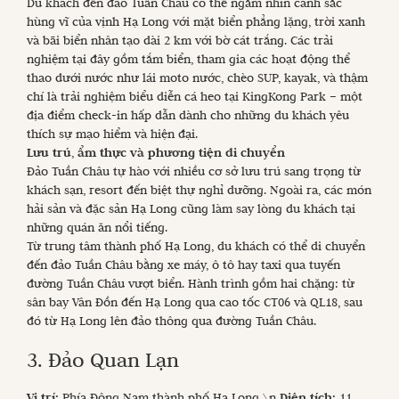
Du khách đến đảo Tuần Châu có thể ngắm nhìn cảnh sắc
hùng vĩ của vịnh Hạ Long với mặt biển phẳng lặng, trời xanh
và bãi biển nhân tạo dài 2 km với bờ cát trắng. Các trải
nghiệm tại đây gồm tắm biển, tham gia các hoạt động thể
thao dưới nước như lái moto nước, chèo SUP, kayak, và thậm
chí là trải nghiệm biểu diễn cá heo tại KingKong Park – một
địa điểm check-in hấp dẫn dành cho những du khách yêu
thích sự mạo hiểm và hiện đại.
Lưu trú, ẩm thực và phương tiện di chuyển
Đảo Tuần Châu tự hào với nhiều cơ sở lưu trú sang trọng từ
khách sạn, resort đến biệt thự nghỉ dưỡng. Ngoài ra, các món
hải sản và đặc sản Hạ Long cũng làm say lòng du khách tại
những quán ăn nổi tiếng.
Từ trung tâm thành phố Hạ Long, du khách có thể di chuyển
đến đảo Tuần Châu bằng xe máy, ô tô hay taxi qua tuyến
đường Tuần Châu vượt biển. Hành trình gồm hai chặng: từ
sân bay Vân Đồn đến Hạ Long qua cao tốc CT06 và QL18, sau
đó từ Hạ Long lên đảo thông qua đường Tuần Châu.
3. Đảo Quan Lạn
Vị trí:
Phía Đông Nam thành phố Hạ Long \n
Diện tích:
11