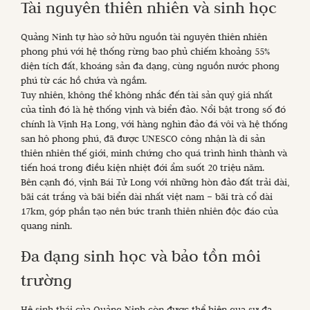
Tài nguyên thiên nhiên và sinh học
Quảng Ninh tự hào sở hữu nguồn tài nguyên thiên nhiên
phong phú với hệ thống rừng bao phủ chiếm khoảng 55%
diện tích đất, khoáng sản đa dạng, cùng nguồn nước phong
phú từ các hồ chứa và ngầm.
Tuy nhiên, không thể không nhắc đến tài sản quý giá nhất
của tỉnh đó là hệ thống vịnh và biển đảo. Nổi bật trong số đó
chính là Vịnh Hạ Long, với hàng nghìn đảo đá vôi và hệ thống
san hô phong phú, đã được UNESCO công nhận là di sản
thiên nhiên thế giới, minh chứng cho quá trình hình thành và
tiến hoá trong điều kiện nhiệt đới ẩm suốt 20 triệu năm.
Bên cạnh đó, vịnh Bái Tử Long với những hòn đảo đất trải dài,
bãi cát trắng và bãi biển dài nhất việt nam – bãi trà cổ dài
17km, góp phần tạo nên bức tranh thiên nhiên độc đáo của
quang ninh.
Đa dạng sinh học và bảo tồn môi
trường
Hệ sinh thái của Quảng Ninh còn được thể hiện qua sự đa