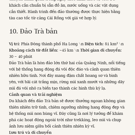
khách cần chuẩn bị sẵn đồ ăn, nước uống và các vật dụng
cần thiết. Hành trình đến đảo thường được thực hiện bằng
tàu cao tốc từ cảng Cái Rồng với giá vé hợp lý.
10. Đảo Trà bản
Vị trí:
Phía Đông thành phố Hạ Long \n
Diện tích:
81 km² \n
Khoảng cách từ đất liền:
~45 km \n
Thời gian di chuyển:
30 – 40 phút
Đảo Trà bản là hòn đảo lớn thứ hai của Quảng Ninh, nổi tiếng
với hệ thống hang động đá vôi độc đáo và cảnh quan thiên
nhiên hữu tình. Nơi đây mang đậm chất hoang sơ và bình
yên, với bãi cát trắng mịn, rừng núi xanh mướt và những dãy
núi đá vôi nhô ra biển tạo thành các hình thù kỳ lạ.
Cảnh quan và trải nghiệm
Du khách đến đảo Trà bản sẽ được thưởng ngoạn không gian
thiên nhiên trữ tình, chiêm ngưỡng những hang động đẹp và
hệ thống núi non hùng vĩ. Đây cũng là nơi lý tưởng để khám
phá các hoạt động ngoài trời như trekking, leo núi và chụp
ảnh lưu niệm giữa bối cảnh thiên nhiên kỳ vĩ.
Lưu trú và di chuyển