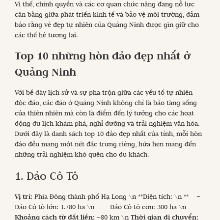
Vì thế, chính quyền và các cơ quan chức năng đang nỗ lực
cân bằng giữa phát triển kinh tế và bảo vệ môi trường, đảm
bảo rằng vẻ đẹp tự nhiên của Quảng Ninh được gìn giữ cho
các thế hệ tương lai.
Top 10 những hòn đảo đẹp nhất ở
Quảng Ninh
Với bề dày lịch sử và sự pha trộn giữa các yếu tố tự nhiên
độc đáo, các đảo ở Quảng Ninh không chỉ là bảo tàng sống
của thiên nhiên mà còn là điểm đến lý tưởng cho các hoạt
động du lịch khám phá, nghỉ dưỡng và trải nghiệm văn hóa.
Dưới đây là danh sách top 10 đảo đẹp nhất của tỉnh, mỗi hòn
đảo đều mang một nét đặc trưng riêng, hứa hẹn mang đến
những trải nghiệm khó quên cho du khách.
1. Đảo Cô Tô
Vị trí:
Phía Đông thành phố Hạ Long \n **Diện tích: \n ** –
Đảo Cô tô lớn: 1.780 ha \n – Đảo Cô tô con: 300 ha \n
Khoảng cách từ đất liền:
~80 km \n
Thời gian di chuyển: