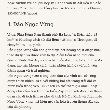
hoặc tuktuk với chi phí hợp lý. Hành trình từ đất liền lên đảo
thường được thực hiện bằng tàu cao tốc với mức giá khoảng
150.000 VNĐ/người.
4. Đảo Ngọc Vừng
Vị trí:
Phía Đông Nam thành phố Hạ Long \n
Diện tích:
45
km² \n
Khoảng cách từ đất liền:
~35 km \n
Thời gian di
chuyển:
30 – 40 phút
Đảo Ngọc Vừng vẫn còn giữ được nét hoang sơ, ít được khai
thác du lịch và được xem là địa điểm tiềm năng mới của
Quảng Ninh. Nơi đây sở hữu bãi biển dài cùng hệ sinh thái đa
dạng, tạo nên khung cảnh thiên nhiên hài hòa và bình yên.
Cảnh quan và trải nghiệm
Đảo Ngọc Vừng nằm trong cụm đảo của vịnh Bái Tử Long,
được thiên nhiên ưu ái với những bãi cát trắng trải dài và
nước biển trong veo. Du khách có thể tham gia nhiều hoạt
động như cắm trại trên bãi biển, đạp xe quanh đảo, hay tham
quan các di tích lịch sử như di tích Hồ Chí Minh và đình miếu
Ngọc Vừng – nơi thể hiện nét văn hóa truyền thống đặc sắc
của địa phương.