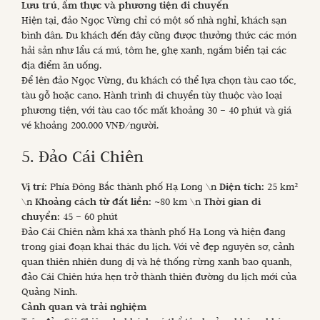
Lưu trú, ẩm thực và phương tiện di chuyển
Hiện tại, đảo Ngọc Vừng chỉ có một số nhà nghỉ, khách sạn
bình dân. Du khách đến đây cũng được thưởng thức các món
hải sản như lẩu cá mú, tôm he, ghẹ xanh, ngắm biển tại các
địa điểm ăn uống.
Để lên đảo Ngọc Vừng, du khách có thể lựa chọn tàu cao tốc,
tàu gỗ hoặc cano. Hành trình di chuyển tùy thuộc vào loại
phương tiện, với tàu cao tốc mất khoảng 30 – 40 phút và giá
vé khoảng 200.000 VNĐ/người.
5. Đảo Cái Chiên
Vị trí:
Phía Đông Bắc thành phố Hạ Long \n
Diện tích:
25 km²
\n
Khoảng cách từ đất liền:
~80 km \n
Thời gian di
chuyển:
45 – 60 phút
Đảo Cái Chiên nằm khá xa thành phố Hạ Long và hiện đang
trong giai đoạn khai thác du lịch. Với vẻ đẹp nguyên sơ, cảnh
quan thiên nhiên dung dị và hệ thống rừng xanh bao quanh,
đảo Cái Chiên hứa hẹn trở thành thiên đường du lịch mới của
Quảng Ninh.
Cảnh quan và trải nghiệm