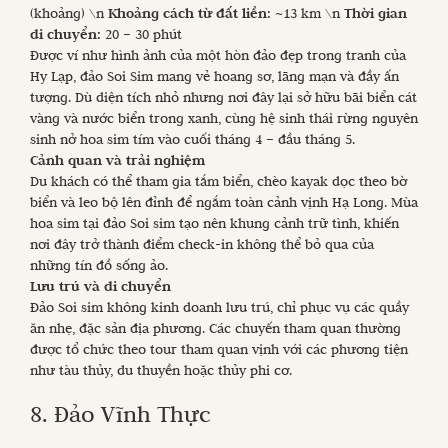
(khoảng) \n
Khoảng cách từ đất liền:
~13 km \n
Thời gian
di chuyển:
20 – 30 phút
Được ví như hình ảnh của một hòn đảo đẹp trong tranh của
Hy Lạp, đảo Soi Sim mang vẻ hoang sơ, lãng mạn và đầy ấn
tượng. Dù diện tích nhỏ nhưng nơi đây lại sở hữu bãi biển cát
vàng và nước biển trong xanh, cùng hệ sinh thái rừng nguyên
sinh nở hoa sim tím vào cuối tháng 4 – đầu tháng 5.
Cảnh quan và trải nghiệm
Du khách có thể tham gia tắm biển, chèo kayak dọc theo bờ
biển và leo bộ lên đỉnh để ngắm toàn cảnh vịnh Hạ Long. Mùa
hoa sim tại đảo Soi sim tạo nên khung cảnh trữ tình, khiến
nơi đây trở thành điểm check-in không thể bỏ qua của
những tín đồ sống ảo.
Lưu trú và di chuyển
Đảo Soi sim không kinh doanh lưu trú, chỉ phục vụ các quầy
ăn nhẹ, đặc sản địa phương. Các chuyến tham quan thường
được tổ chức theo tour tham quan vịnh với các phương tiện
như tàu thủy, du thuyền hoặc thủy phi cơ.
8. Đảo Vĩnh Thực