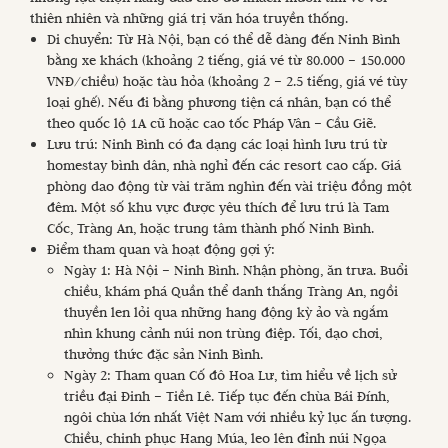
thiên nhiên và những giá trị văn hóa truyền thống.
Di chuyển: Từ Hà Nội, bạn có thể dễ dàng đến Ninh Bình
bằng xe khách (khoảng 2 tiếng, giá vé từ 80.000 – 150.000
VNĐ/chiều) hoặc tàu hỏa (khoảng 2 – 2.5 tiếng, giá vé tùy
loại ghế). Nếu đi bằng phương tiện cá nhân, bạn có thể
theo quốc lộ 1A cũ hoặc cao tốc Pháp Vân – Cầu Giẽ.
Lưu trú: Ninh Bình có đa dạng các loại hình lưu trú từ
homestay bình dân, nhà nghỉ đến các resort cao cấp. Giá
phòng dao động từ vài trăm nghìn đến vài triệu đồng một
đêm. Một số khu vực được yêu thích để lưu trú là Tam
Cốc, Tràng An, hoặc trung tâm thành phố Ninh Bình.
Điểm tham quan và hoạt động gợi ý:
Ngày 1: Hà Nội – Ninh Bình. Nhận phòng, ăn trưa. Buổi
chiều, khám phá Quần thể danh thắng Tràng An, ngồi
thuyền len lỏi qua những hang động kỳ ảo và ngắm
nhìn khung cảnh núi non trùng điệp. Tối, dạo chơi,
thưởng thức đặc sản Ninh Bình.
Ngày 2: Tham quan Cố đô Hoa Lư, tìm hiểu về lịch sử
triều đại Đinh – Tiền Lê. Tiếp tục đến chùa Bái Đính,
ngôi chùa lớn nhất Việt Nam với nhiều kỷ lục ấn tượng.
Chiều, chinh phục Hang Múa, leo lên đỉnh núi Ngọa