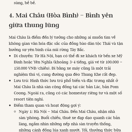
sùng, bề bề.
4. Mai Châu (Hòa Bình) – Bình yên
giữa thung lũng
Mai Châu là điểm đến lý tưởng cho những ai muốn tìm về
không gian văn hóa đặc sắc của đồng bào dân tộc Thái và tận
hưởng sự yên bình của núi rừng Tây Bắc.
Di chuyển: Từ Hà Nội, bạn có thể đi xe khách từ bến xe Mỹ
Đình hoặc Yên Nghĩa (khoảng 3-4 tiếng, giá vé từ 100.000 –
150.000 VNĐ/chiều). Đi bằng xe máy cũng là một trải
nghiệm thú vị, cung đường qua đèo Thung Khe rất đẹp.
Lưu trú: Hình thức lưu trú phổ biến và đặc trưng nhất ở
Mai Châu là nhà sàn cộng đồng tại các bản Lác, bản Pom
Coọng. Ngoài ra, cũng có các homestay riêng tư và một số
resort tiện nghi.
Điểm tham quan và hoạt động gợi ý:
Ngày 1: Hà Nội – Mai Châu. Đến Mai Châu, nhận nhà
sàn/phòng. Buổi chiều, thuê xe đạp dạo quanh các bản
làng, ngắm nhìn những nếp nhà sàn truyền thống,
những cánh đồng lúa xanh mướt. Tối, thưởng thức bữa