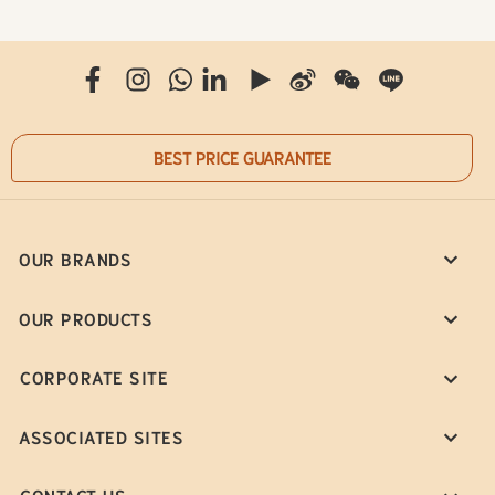
BEST PRICE GUARANTEE
OUR BRANDS
OUR PRODUCTS
CORPORATE SITE
ASSOCIATED SITES