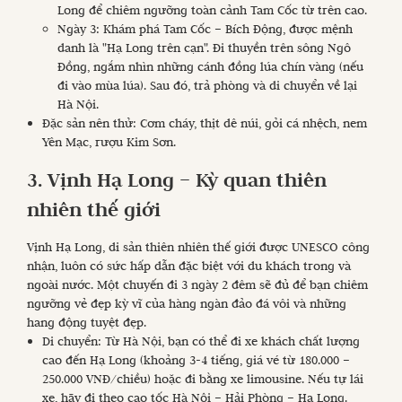
Long để chiêm ngưỡng toàn cảnh Tam Cốc từ trên cao.
Ngày 3: Khám phá Tam Cốc – Bích Động, được mệnh
danh là "Hạ Long trên cạn". Đi thuyền trên sông Ngô
Đồng, ngắm nhìn những cánh đồng lúa chín vàng (nếu
đi vào mùa lúa). Sau đó, trả phòng và di chuyển về lại
Hà Nội.
Đặc sản nên thử: Cơm cháy, thịt dê núi, gỏi cá nhệch, nem
Yên Mạc, rượu Kim Sơn.
3. Vịnh Hạ Long – Kỳ quan thiên
nhiên thế giới
Vịnh Hạ Long, di sản thiên nhiên thế giới được UNESCO công
nhận, luôn có sức hấp dẫn đặc biệt với du khách trong và
ngoài nước. Một chuyến đi 3 ngày 2 đêm sẽ đủ để bạn chiêm
ngưỡng vẻ đẹp kỳ vĩ của hàng ngàn đảo đá vôi và những
hang động tuyệt đẹp.
Di chuyển: Từ Hà Nội, bạn có thể đi xe khách chất lượng
cao đến Hạ Long (khoảng 3-4 tiếng, giá vé từ 180.000 –
250.000 VNĐ/chiều) hoặc đi bằng xe limousine. Nếu tự lái
xe, hãy đi theo cao tốc Hà Nội – Hải Phòng – Hạ Long.