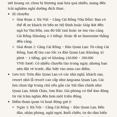
nét hoang sơ, chưa bị thương mại hóa quá nhiều, mang đến
trải nghiệm nghỉ dưỡng đích thực.
Di chuyển:
Giai đoạn 1: Hà Nội – Cảng Cái Rồng (Vân Đồn): Bạn có
thể đi xe khách từ bến xe Mỹ Đình hoặc Giáp Bát đến
ngã ba Vân Đồn, sau đó bắt taxi hoặc xe ôm vào cảng
Cái Rồng (khoảng 4-5 tiếng). Hoặc đi xe limousine thẳng
đến cảng.
Giai đoạn 2: Cảng Cái Rồng – Đảo Quan Lạn: Từ cảng Cái
Rồng, bạn đi tàu cao tốc ra đảo Quan Lạn (khoảng 45
phút – 1 tiếng, giá vé khoảng 150.000 – 200.000
VNĐ/lượt). Có nhiều chuyến tàu trong ngày, nhưng bạn
nên đặt vé trước, đặc biệt vào mùa cao điểm.
Lưu trú: Trên đảo Quan Lạn có các nhà nghỉ, khách sạn,
resort nhỏ lẫ resort cao cấp như Angsana Quan Lạn. Các
lựa chọn tập trung chủ yếu gần các bãi tắm chính như
Quan Lạn, Minh Châu, Sơn Hào. Giá phòng có thể dao động
từ vài trăm nghìn đến hơn một triệu đồng.
Điểm tham quan và hoạt động gợi ý:
Ngày 1: Hà Nội – Cảng Cái Rồng – Đảo Quan Lạn. Đến
đảo, nhận phòng, nghỉ ngơi. Buổi chiều, tự do tắm biển