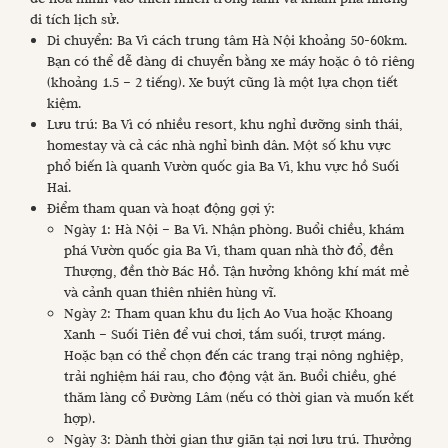
di tích lịch sử.
Di chuyển: Ba Vì cách trung tâm Hà Nội khoảng 50-60km.
Bạn có thể dễ dàng di chuyển bằng xe máy hoặc ô tô riêng
(khoảng 1.5 – 2 tiếng). Xe buýt cũng là một lựa chọn tiết
kiệm.
Lưu trú: Ba Vì có nhiều resort, khu nghỉ dưỡng sinh thái,
homestay và cả các nhà nghỉ bình dân. Một số khu vực
phổ biến là quanh Vườn quốc gia Ba Vì, khu vực hồ Suối
Hai.
Điểm tham quan và hoạt động gợi ý:
Ngày 1: Hà Nội – Ba Vì. Nhận phòng. Buổi chiều, khám
phá Vườn quốc gia Ba Vì, tham quan nhà thờ đổ, đền
Thượng, đền thờ Bác Hồ. Tận hưởng không khí mát mẻ
và cảnh quan thiên nhiên hùng vĩ.
Ngày 2: Tham quan khu du lịch Ao Vua hoặc Khoang
Xanh – Suối Tiên để vui chơi, tắm suối, trượt máng.
Hoặc bạn có thể chọn đến các trang trại nông nghiệp,
trải nghiệm hái rau, cho động vật ăn. Buổi chiều, ghé
thăm làng cổ Đường Lâm (nếu có thời gian và muốn kết
hợp).
Ngày 3: Dành thời gian thư giãn tại nơi lưu trú. Thưởng