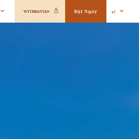
Đặt Ngay
vi
WITHBANYAN