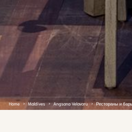
Home
Maldives
Angsana Velavaru
Рестораны и бар