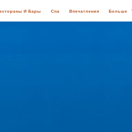
естораны И Бары
Спа
Впечатления
Больше