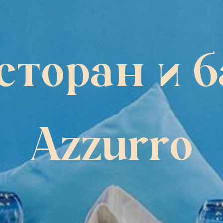
сторан и б
Azzurro