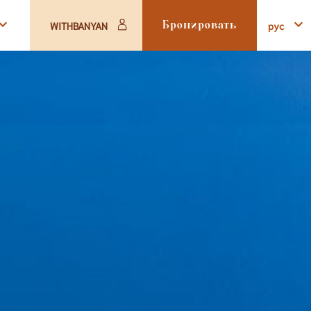
pyc
WITHBANYAN
Бронировать