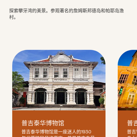
探索攀牙湾的美景。参观著名的詹姆斯邦德岛和帕耶岛渔
村。
普吉泰华博物馆
普
普吉泰华博物馆是一座迷人的1930 
普吉