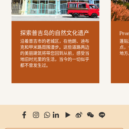
探索普吉岛的自然文化遗产
Pr
沿着普吉市的老城区，在他朗、迪布
蓬贴
克和甲米路周围漫步。这些道路两边
点，
的美丽建筑将带您回到从前，感受当
地方
地旧时光里的生活，当今的一切似乎
都不曾发生过。