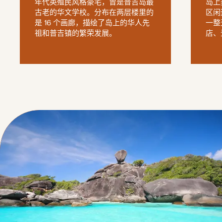
年代英殖民风格豪宅，曾是普吉岛最
岛上
古老的华文学校。分布在两层楼里的
区闲
是 16 个画廊，描绘了岛上的华人先
一整
祖和普吉镇的繁荣发展。
店、