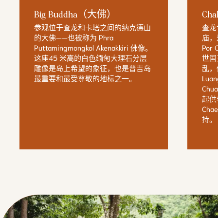
Big Buddha（大佛）
Ch
参观位于查龙和卡塔之间的纳克德山
查龙
的大佛——也被称为 Phra 
庙，
Puttamingmongkol Akenakkiri 佛像。
Por
这座45 米高的白色缅甸大理石分层
世国
雕像是岛上希望的象征，也是普吉岛
乱，
最重要和最受尊敬的地标之一。
Lua
Chu
起供
Ch
持。