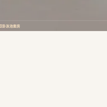
双卧泳池套房
阳
景
房