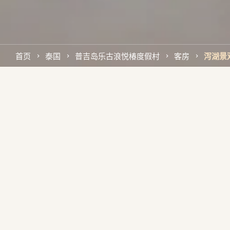
首页
泰国
普吉岛乐古浪悦椿度假村
客房
泻湖景
豪华套房
感受夜晚微风的宁静，看日出的倒影，还有私人豪华游泳池和
台上徜徉的美丽鸟类。套房的亮点之处是泻湖水面与普吉岛海
的温柔应和，瞬间增强惬意、舒适之感。宽敞的起居空间和厨