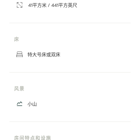
41平方米 / 441平方英尺
床
特大号床或双床
风景
小山
房间特点和设施