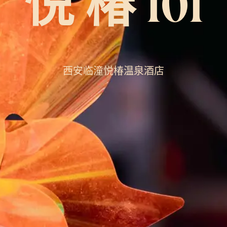
悦 椿 101
西安临潼悦椿温泉酒店