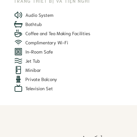
TRANG THIẾT BỊ VÀ TIỆN NGHI
Audio System
Bathtub
Coffee and Tea Making Facilities
Complimentary Wi-Fi
In-Room Safe
Jet Tub
Minibar
Private Balcony
Television Set