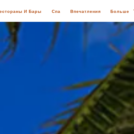
естораны И Бары
Спа
Впечатления
Больше